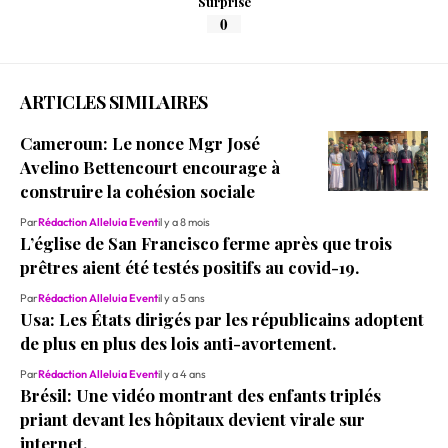
Surprise
0
ARTICLES SIMILAIRES
Cameroun: Le nonce Mgr José
Avelino Bettencourt encourage à
construire la cohésion sociale
Par
Rédaction Alleluia Event
il y a 8 mois
L’église de San Francisco ferme après que trois
prêtres aient été testés positifs au covid-19.
Par
Rédaction Alleluia Event
il y a 5 ans
Usa: Les États dirigés par les républicains adoptent
de plus en plus des lois anti-avortement.
Par
Rédaction Alleluia Event
il y a 4 ans
Brésil: Une vidéo montrant des enfants triplés
priant devant les hôpitaux devient virale sur
internet.