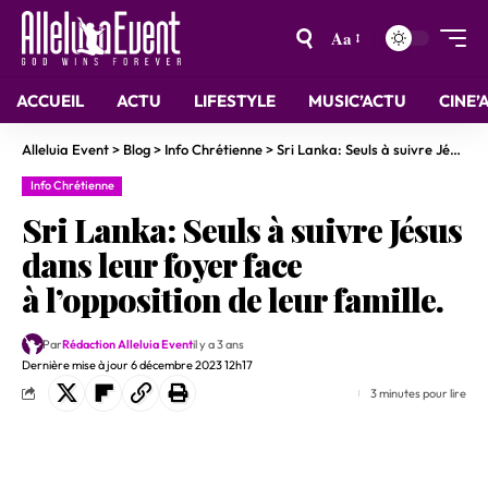
Aa
ACCUEIL
ACTU
LIFESTYLE
MUSIC’ACTU
CINE’
Alleluia Event
>
Blog
>
Info Chrétienne
>
Sri Lanka: Seuls à suivre Jésus dans leur foyer face à l’opposition de leur famille.
Info Chrétienne
Sri Lanka: Seuls à suivre Jésus
dans leur foyer face
à l’opposition de leur famille.
Par
Rédaction Alleluia Event
il y a 3 ans
Dernière mise à jour 6 décembre 2023 12h17
3 minutes pour lire