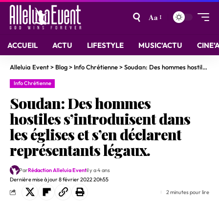
Aa
ACCUEIL
ACTU
LIFESTYLE
MUSIC’ACTU
CINE’
Alleluia Event
>
Blog
>
Info Chrétienne
>
Soudan: Des hommes hostiles s’introduisent dans les églises et s’en déclarent représentants légaux.
Info Chrétienne
Soudan: Des hommes
hostiles s’introduisent dans
les églises et s’en déclarent
représentants légaux.
Par
Rédaction Alleluia Event
il y a 4 ans
Dernière mise à jour 8 février 2022 20h55
2 minutes pour lire