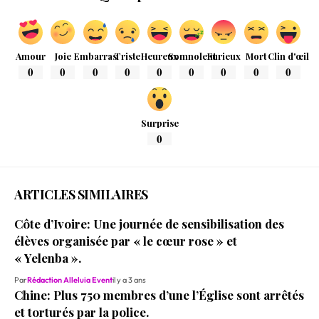
Amour
Joie
Embarras
Triste
Heureux
Somnolent
Furieux
Mort
Clin d'œil
0
0
0
0
0
0
0
0
0
Surprise
0
ARTICLES SIMILAIRES
Côte d’Ivoire: Une journée de sensibilisation des
élèves organisée par « le cœur rose » et
« Yelenba ».
Par
Rédaction Alleluia Event
il y a 3 ans
Chine: Plus 750 membres d’une l’Église sont arrêtés
et torturés par la police.