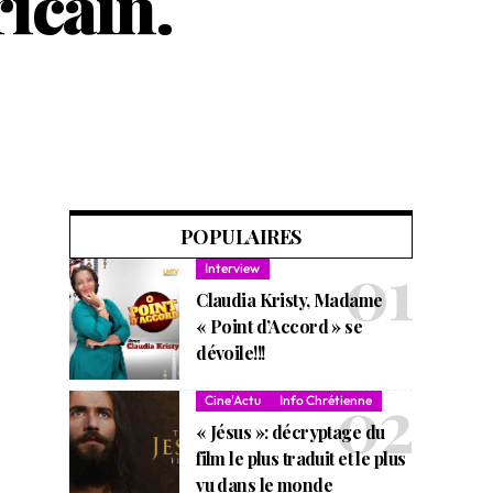
icain.
POPULAIRES
Interview
Claudia Kristy, Madame
« Point d’Accord » se
dévoile!!!
Cine'Actu
Info Chrétienne
« Jésus »: décryptage du
film le plus traduit et le plus
vu dans le monde