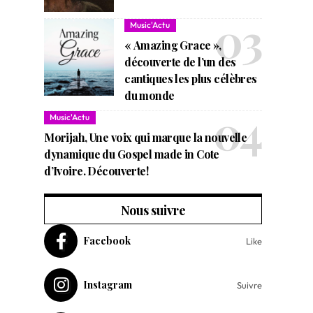
Music'Actu
« Amazing Grace »,
découverte de l’un des
cantiques les plus célèbres
du monde
Music'Actu
Morijah, Une voix qui marque la nouvelle
dynamique du Gospel made in Cote
d’Ivoire. Découverte!
Nous suivre
Facebook
Like
Instagram
Suivre