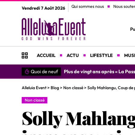
Qui sommes nous
Nous soute
Vendredi 7 Août 2026
Pu
ACCUEIL
ACTU
LIFESTYLE
MUSI
Quoi de neuf
Plus de vingt ans après « La Pass
Alleluia Event
>
Blog
>
Non classé
>
Solly Mahlangu, Coup de p
Non classé
Solly Mahlang