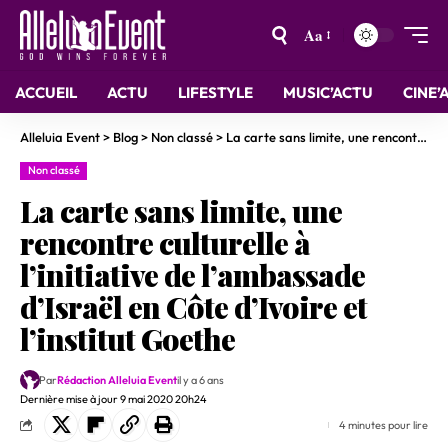
Aa
ACCUEIL
ACTU
LIFESTYLE
MUSIC’ACTU
CINE’
Alleluia Event
>
Blog
>
Non classé
>
La carte sans limite, une rencontre culturelle à l’initiative de l’ambassade d’Israël en Côte d’Ivoire et l’institut Goethe
Non classé
La carte sans limite, une
rencontre culturelle à
l’initiative de l’ambassade
d’Israël en Côte d’Ivoire et
l’institut Goethe
Par
Rédaction Alleluia Event
il y a 6 ans
Dernière mise à jour 9 mai 2020 20h24
4 minutes pour lire