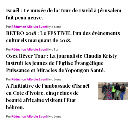
Israël : Le musée de la Tour de David à Jérusalem
fait peau neuve.
Par
Rédaction Alleluia Event
il y a 6 ans
RETRO 2018 : Le FESTIVIE, l’un des événements
culturels marquant de 2018.
Par
Rédaction Alleluia Event
il y a 1 an
Osez Rêver Tour : La journaliste Claudia Kristy
instruit les jeunes de l’Eglise Évangélique
Puissance et Miracles de Yopougon Santé.
Par
Rédaction Alleluia Event
il y a 6 ans
A l’initiative de l’ambassade d’Israël
en Cote d’Ivoire, cinq reines de
beauté africaine visitent l’Etat
hébreu.
Par
Rédaction Alleluia Event
il y a 6 ans