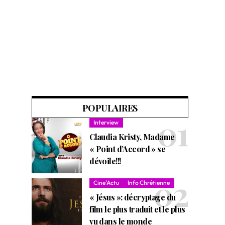
POPULAIRES
Interview
Claudia Kristy, Madame
« Point d’Accord » se
dévoile!!!
Cine'Actu
Info Chrétienne
« Jésus »: décryptage du
film le plus traduit et le plus
vu dans le monde