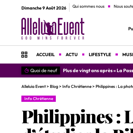
Qui sommes nous
Nous sout
Dimanche 9 Août 2026
Pu
ACCUEIL
ACTU
LIFESTYLE
MUSI
Quoi de neuf
»SIMPLEMENT MERCI » : Chantre L
Alleluia Event
>
Blog
>
Info Chrétienne
>
Philippines : La phot
Info Chrétienne
Philippines : 