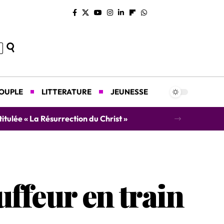
COUPLE
LITTERATURE
JEUNESSE
concert caritatif au profit des orphelins
uffeur en train