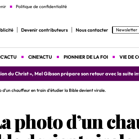
enir
Politique de confidentialité
blicité
Devenir contributeurs
Nous contacter
Newsletter
C’ACTU
CINE’ACTU
PIONNIER DE LA FOI
VIE DE 
yah donne rendez-vous le 9 août prochain à Abidjan pour un 
o d’un chauffeur en train d’étudier la Bible devient virale.
La photo d’un cha