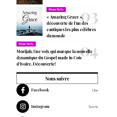
Music'Actu
« Amazing Grace »,
découverte de l’un des
cantiques les plus célèbres
du monde
Music'Actu
Morijah, Une voix qui marque la nouvelle
dynamique du Gospel made in Cote
d’Ivoire. Découverte!
Nous suivre
Facebook
Like
Instagram
Suivre