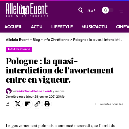
Aa
ACCUEIL
ACTU
LIFESTYLE
MUSIC’ACTU
CINE’
Alleluia Event
>
Blog
>
Info Chrétienne
>
Pologne : la quasi-interdiction de l’avortement entre en vigueur.
Info Chrétienne
Pologne : la quasi-
interdiction de l’avortement
entre en vigueur.
Par
Rédaction Alleluia Event
il y a 6 ans
Dernière mise à jour 28 janvier 2021 20h16
1 minutes pour lire
Le gouvernement polonais a annoncé mercredi que l’arrêt du