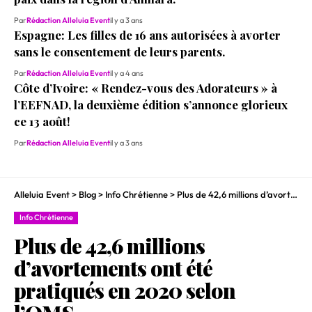
Par
Rédaction Alleluia Event
il y a 3 ans
Espagne: Les filles de 16 ans autorisées à avorter
sans le consentement de leurs parents.
Par
Rédaction Alleluia Event
il y a 4 ans
Côte d’Ivoire: « Rendez-vous des Adorateurs » à
l’EEFNAD, la deuxième édition s’annonce glorieux
ce 13 août!
Par
Rédaction Alleluia Event
il y a 3 ans
Alleluia Event
>
Blog
>
Info Chrétienne
>
Plus de 42,6 millions d’avortements ont été pratiqués en 2020 selon l’OMS.
Info Chrétienne
Plus de 42,6 millions
d’avortements ont été
pratiqués en 2020 selon