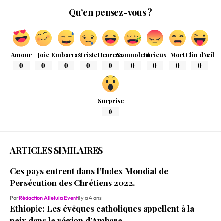
Qu’en pensez-vous ?
Amour
Joie
Embarras
Triste
Heureux
Somnolent
Furieux
Mort
Clin d'œil
0
0
0
0
0
0
0
0
0
Surprise
0
ARTICLES SIMILAIRES
Ces pays entrent dans l’Index Mondial de
Persécution des Chrétiens 2022.
Par
Rédaction Alleluia Event
il y a 4 ans
Ethiopie: Les évêques catholiques appellent à la
paix dans la région d’Amhara.