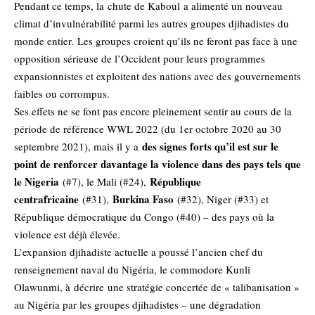
Pendant ce temps, la
chute de Kaboul
a alimenté un nouveau
climat d’invulnérabilité parmi les autres groupes djihadistes du
monde entier. Les groupes croient qu’ils ne feront pas face à une
opposition sérieuse de l’Occident pour leurs programmes
expansionnistes et exploitent des nations avec des gouvernements
faibles ou corrompus.
Ses effets ne se font pas encore pleinement sentir au cours de la
période de référence WWL 2022 (du 1er octobre 2020 au 30
des signes forts qu’il est sur le
septembre 2021), mais il y a
point de renforcer davantage la violence dans des pays tels que
le Nigeria
République
(#7), le Mali (#24),
centrafricaine
Burkina Faso
(#31),
(#32), Niger (#33) et
République démocratique du Congo (#40) – des pays où la
violence est déjà élevée.
L’expansion djihadiste actuelle a poussé l’ancien chef du
renseignement naval du Nigéria, le commodore Kunli
Olawunmi, à
décrire
une stratégie concertée de « talibanisation »
au Nigéria par les groupes djihadistes – une dégradation