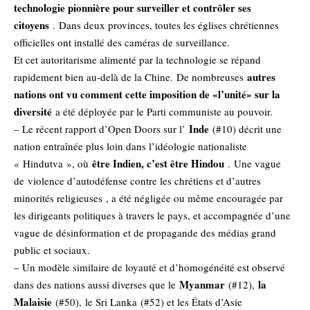
technologie pionnière pour surveiller et contrôler ses
citoyens
. Dans deux provinces, toutes les églises chrétiennes
officielles ont installé des caméras de surveillance.
Et cet autoritarisme alimenté par la technologie se répand
autres
rapidement bien au-delà de la Chine. De nombreuses
nations ont vu comment cette imposition de «l’unité» sur la
diversité
a été déployée par le Parti communiste au pouvoir.
Inde
– Le récent rapport d’Open Doors sur l’
(#10) décrit une
nation entraînée plus loin dans l’idéologie nationaliste
être Indien, c’est être Hindou
« Hindutva », où
. Une vague
de
violence d’autodéfense contre les chrétiens et d’autres
minorités religieuses
, a été négligée ou même encouragée par
les dirigeants politiques à travers le pays, et accompagnée d’une
vague de désinformation et de propagande des médias grand
public et sociaux.
– Un modèle similaire de loyauté et d’homogénéité est observé
Myanmar
la
dans des nations aussi diverses que le
(#12),
Malaisie
(#50),
le Sri Lanka
(#52) et les États d’Asie