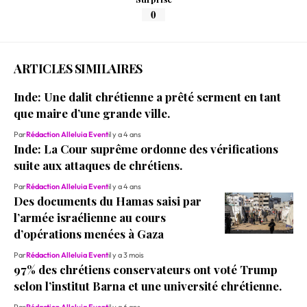
0
ARTICLES SIMILAIRES
Inde: Une dalit chrétienne a prêté serment en tant
que maire d’une grande ville.
Par
Rédaction Alleluia Event
il y a 4 ans
Inde: La Cour suprême ordonne des vérifications
suite aux attaques de chrétiens.
Par
Rédaction Alleluia Event
il y a 4 ans
Des documents du Hamas saisi par
l’armée israélienne au cours
d’opérations menées à Gaza
Par
Rédaction Alleluia Event
il y a 3 mois
97% des chrétiens conservateurs ont voté Trump
selon l’institut Barna et une université chrétienne.