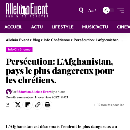
Aa
ACCUEIL
ACTU
LIFESTYLE
MUSIC’ACTU
CINE’
Alleluia Event
>
Blog
>
Info Chrétienne
>
Persécution: L’Afghanistan, pays le plus dangereux pour les chrétiens.
Info Chrétienne
Persécution: L’Afghanistan,
pays le plus dangereux pour
les chrétiens.
Par
Rédaction Alleluia Event
il y a 4 ans
Dernière mise à jour 1 novembre 2022 17h03
12 minutes pour lire
L’Afghanistan est désormais l’endroit le plus dangereux au