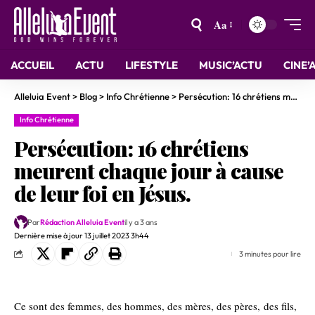
Aa
ACCUEIL
ACTU
LIFESTYLE
MUSIC’ACTU
CINE’
Alleluia Event
>
Blog
>
Info Chrétienne
>
Persécution: 16 chrétiens meurent chaque jour à cause de leur foi en Jésus.
Info Chrétienne
Persécution: 16 chrétiens
meurent chaque jour à cause
de leur foi en Jésus.
Par
Rédaction Alleluia Event
il y a 3 ans
Dernière mise à jour 13 juillet 2023 3h44
3 minutes pour lire
Ce sont des femmes, des hommes, des mères, des pères, des fils,