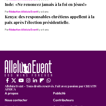
Inde: «Ne renoncez jamais à la foi en Jésus!»
Par
Rédaction Alleluia Event
il y a 6 ans
Kenya: des responsables chrétiens appellent à la
paix après l’élection présidentielle.
Par
Rédaction Alleluia Event
il y a 4 ans
Alleluia Event - Tous droits reservés. Fait avec passion par CREATIV
AFRICA
A propos
Publicité
Nous contacter
Contributeurs