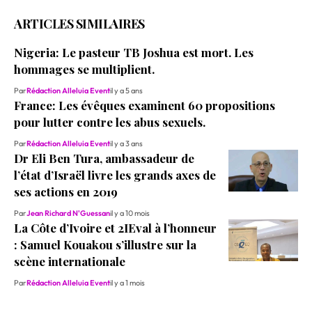
ARTICLES SIMILAIRES
Nigeria: Le pasteur TB Joshua est mort. Les
hommages se multiplient.
Par
Rédaction Alleluia Event
il y a 5 ans
France: Les évêques examinent 60 propositions
pour lutter contre les abus sexuels.
Par
Rédaction Alleluia Event
il y a 3 ans
Dr Eli Ben Tura, ambassadeur de
l’état d’Israël livre les grands axes de
ses actions en 2019
Par
Jean Richard N'Guessan
il y a 10 mois
La Côte d’Ivoire et 2IEval à l’honneur
: Samuel Kouakou s’illustre sur la
scène internationale
Par
Rédaction Alleluia Event
il y a 1 mois