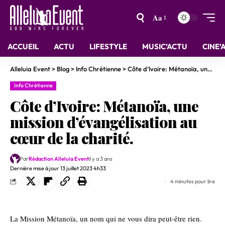
Aa
ACCUEIL
ACTU
LIFESTYLE
MUSIC’ACTU
CINE’
Alleluia Event
>
Blog
>
Info Chrétienne
>
Côte d’Ivoire: Métanoïa, une mission d’évangélisation au cœur de la charité.
Info Chrétienne
Côte d’Ivoire: Métanoïa, une
mission d’évangélisation au
cœur de la charité.
Par
Rédaction Alleluia Event
il y a 3 ans
Dernière mise à jour 13 juillet 2023 4h33
4 minutes pour lire
La Mission Métanoïa, un nom qui ne vous dira peut-être rien.