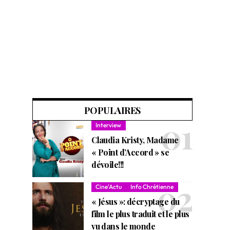
POPULAIRES
Interview
Claudia Kristy, Madame
« Point d’Accord » se
dévoile!!!
Cine'Actu
Info Chrétienne
« Jésus »: décryptage du
film le plus traduit et le plus
vu dans le monde