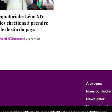
quatoriale: Léon XIV
les chrétiens à prendre
le destin du pays
chard N'Guessan
il y a 4 mois
A propos
Nous contacte
Newsletter
Nous rejoindre
ATIV AFRICA
Politique de confidentialité
Conditions d'utilisation
vous acceptez la
et les
.