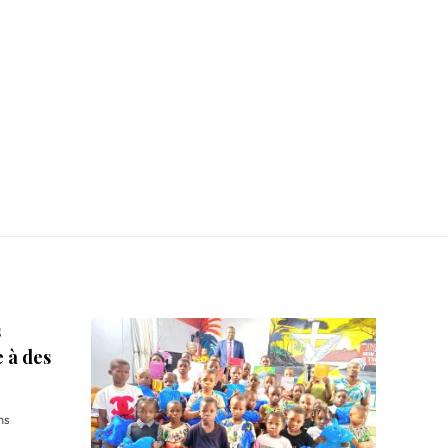
s
e à des
ns