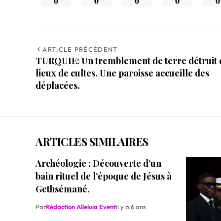
0
0
0
0
0
ARTICLE PRÉCÉDENT
TURQUIE: Un tremblement de terre détruit 
lieux de cultes. Une paroisse accueille des
déplacées.
ARTICLES SIMILAIRES
Archéologie : Découverte d’un
bain rituel de l’époque de Jésus à
Gethsémané.
Par
Rédaction Alleluia Event
il y a 6 ans