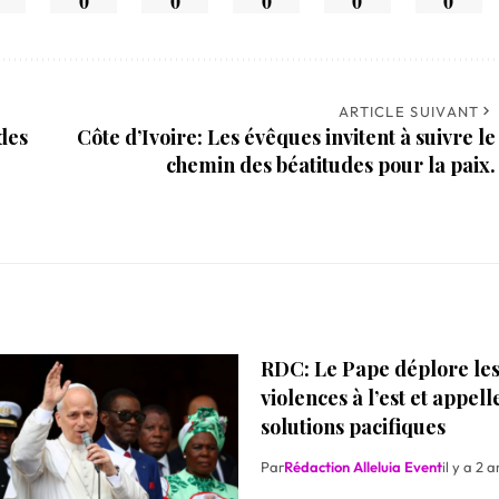
0
0
0
0
0
ARTICLE SUIVANT
des
Côte d’Ivoire: Les évêques invitent à suivre le
chemin des béatitudes pour la paix.
RDC: Le Pape déplore le
violences à l’est et appell
solutions pacifiques
Par
Rédaction Alleluia Event
il y a 2 a