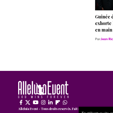
Guinée é
exhorte 
en main 
Par
Jean Ri
Alleluia Event - Tous droits reservés. Fait avec passion par CRE
En utilisant ce site, 