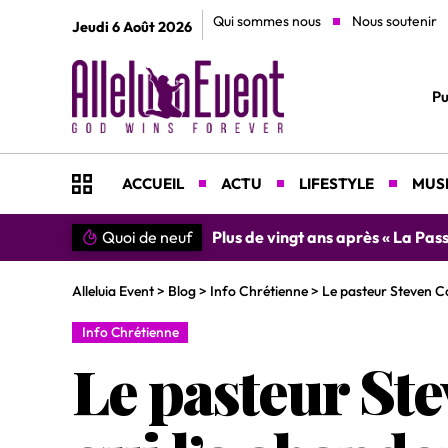
Qui sommes nous
Nous soutenir
Jeudi 6 Août 2026
Pu
ACCUEIL
ACTU
LIFESTYLE
MUSI
Plus de vingt ans après « La Passion du Christ », 
Quoi de neuf
Alleluia Event
>
Blog
>
Info Chrétienne
>
Le pasteur Steven Co
Info Chrétienne
Le pasteur St