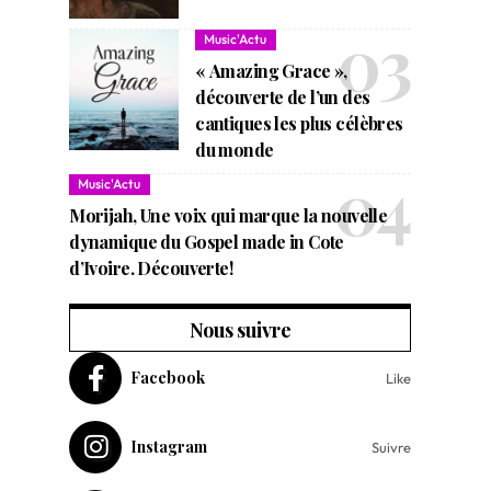
Music'Actu
« Amazing Grace »,
découverte de l’un des
cantiques les plus célèbres
du monde
Music'Actu
Morijah, Une voix qui marque la nouvelle
dynamique du Gospel made in Cote
d’Ivoire. Découverte!
Nous suivre
Facebook
Like
Instagram
Suivre