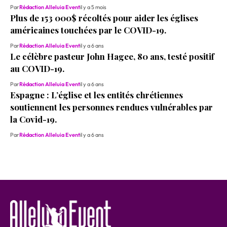
Par
Rédaction Alleluia Event
il y a 5 mois
Plus de 153 000$ récoltés pour aider les églises
américaines touchées par le COVID-19.
Par
Rédaction Alleluia Event
il y a 6 ans
Le célèbre pasteur John Hagee, 80 ans, testé positif
au COVID-19.
Par
Rédaction Alleluia Event
il y a 6 ans
Espagne : L’église et les entités chrétiennes
soutiennent les personnes rendues vulnérables par
la Covid-19.
Par
Rédaction Alleluia Event
il y a 6 ans