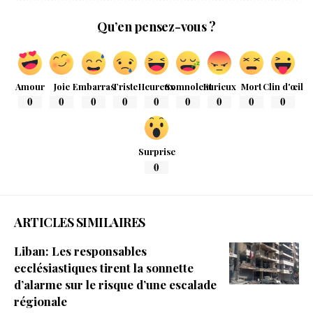
Qu’en pensez-vous ?
Amour
Joie
Embarras
Triste
Heureux
Somnolent
Furieux
Mort
Clin d'œil
0
0
0
0
0
0
0
0
0
Surprise
0
ARTICLES SIMILAIRES
Liban: Les responsables
ecclésiastiques tirent la sonnette
d’alarme sur le risque d’une escalade
régionale