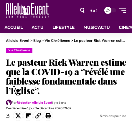
Aa
ACCUEIL
ACTU
LIFESTYLE
MUSIC’ACTU
CINE’
Alleluia Event
>
Blog
>
Vie Chrétienne
>
Le pasteur Rick Warren estime que la COVID-19 a ‘’révélé une faiblesse fondamentale dans l’Église‘’.
Vie Chrétienne
Le pasteur Rick Warren estime
que la COVID-19 a ‘’révélé une
faiblesse fondamentale dans
l’Église‘’.
Par
Rédaction Alleluia Event
il y a 6 ans
Dernière mise à jour 24 décembre 2020 12h39
5 minutes pour lire