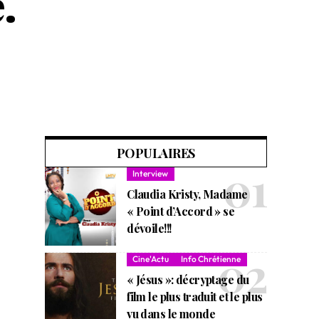
.
POPULAIRES
Interview
Claudia Kristy, Madame
« Point d’Accord » se
dévoile!!!
Cine'Actu
Info Chrétienne
« Jésus »: décryptage du
film le plus traduit et le plus
vu dans le monde