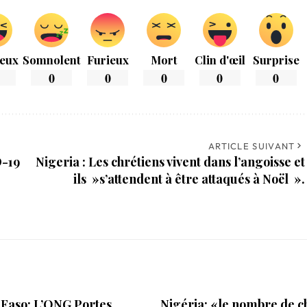
eux
Somnolent
Furieux
Mort
Clin d'œil
Surprise
0
0
0
0
0
ARTICLE SUIVANT
D-19
Nigeria : Les chrétiens vivent dans l’angoisse et
ils »s’attendent à être attaqués à Noël ».
 Faso: L’ONG Portes
Nigéria: «le nombre de c