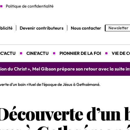
Politique de confidentialité
blicité
Devenir contributeurs
Nous contacter
Newsletter
C’ACTU
CINE’ACTU
PIONNIER DE LA FOI
VIE DE 
yah donne rendez-vous le 9 août prochain à Abidjan pour un 
erte d’un bain rituel de l’époque de Jésus à Gethsémané.
Découverte d’un b