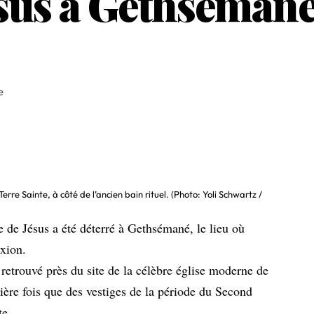
ésus à Gethsémané
e
rre Sainte, à côté de l’ancien bain rituel. (Photo: Yoli Schwartz /
e de Jésus a été déterré à Gethsémané, le lieu où
fixion.
retrouvé près du site de la célèbre église moderne de
mière fois que des vestiges de la période du Second
te.