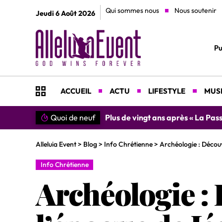
Qui sommes nous
Nous soutenir
Jeudi 6 Août 2026
Pu
ACCUEIL
ACTU
LIFESTYLE
MUSI
n du Christ »
Quoi de neuf
»SIMPLEMENT MERCI » : Chantre L
Alleluia Event
>
Blog
>
Info Chrétienne
>
Archéologie : Découv
Info Chrétienne
Archéologie : 