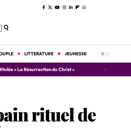
COUPLE
LITTERATURE
JEUNESSE
concert caritatif au profit des orphelins
ain rituel de