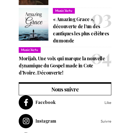
Music'Actu
« Amazing Grace »,
découverte de l’un des
cantiques les plus célèbres
du monde
Music'Actu
Morijah, Une voix qui marque la nouvelle
dynamique du Gospel made in Cote
d’Ivoire. Découverte!
Nous suivre
Facebook
Like
Instagram
Suivre