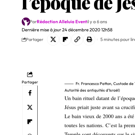
l’époque de J
Par
Rédaction Alleluia Event
il y a 6 ans
Dernière mise à jour 24 décembre 2020 12h58
5 minutes pour lir
Partager
Partager
Fr. Francesco Patton, Custode de Te
Autorité des antiquités d’Israël)
Un bain rituel datant de l’époqu
Jésus priait juste avant sa cruci
Le bain vieux de 2000 ans a été 
toutes les nations. C’est la pre
Temple sont découverts sur le si