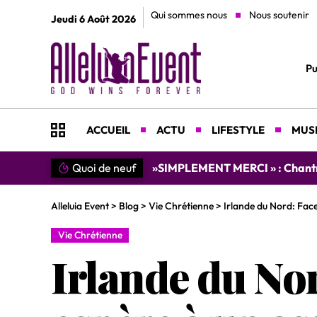
Qui sommes nous
Nous soutenir
Jeudi 6 Août 2026
Pu
ACCUEIL
ACTU
LIFESTYLE
MUSI
Quoi de neuf
»SIMPLEMENT MERCI » : Chantre L
Alleluia Event
>
Blog
>
Vie Chrétienne
>
Irlande du Nord: Face
Vie Chrétienne
Irlande du Nor