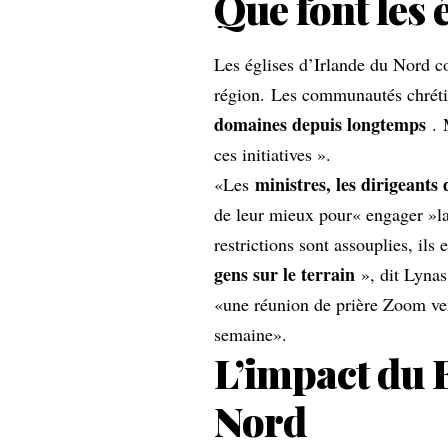
Que font les 
Les églises d’Irlande du Nord co
région. Les communautés chrét
domaines depuis longtemps
. 
ces initiatives ».
ministres, les dirigeants 
«Les
de leur mieux pour« engager »la 
restrictions sont assouplies, ils
gens sur le terrain
», dit Lynas.
«une réunion de prière Zoom vend
semaine».
L’impact du B
Nord