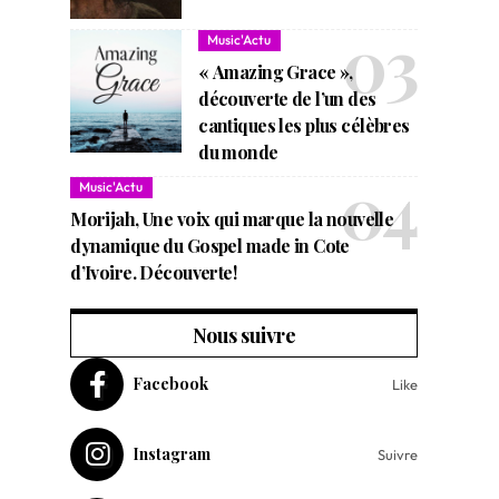
Music'Actu
« Amazing Grace »,
découverte de l’un des
cantiques les plus célèbres
du monde
Music'Actu
Morijah, Une voix qui marque la nouvelle
dynamique du Gospel made in Cote
d’Ivoire. Découverte!
Nous suivre
Facebook
Like
Instagram
Suivre