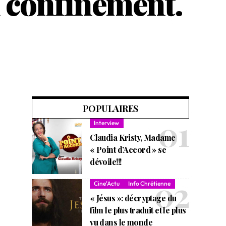
u confinement.
POPULAIRES
Interview
Claudia Kristy, Madame
« Point d’Accord » se
dévoile!!!
Cine'Actu
Info Chrétienne
« Jésus »: décryptage du
film le plus traduit et le plus
vu dans le monde