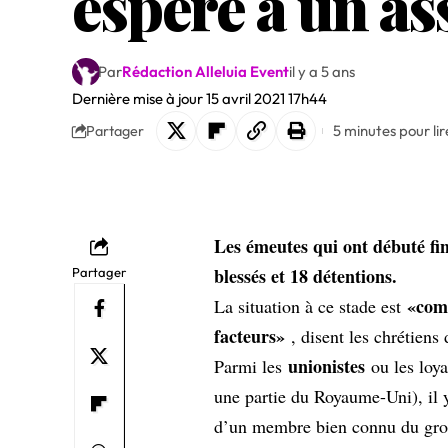
espère à un a
Par
Rédaction Alleluia Event
il y a 5 ans
Dernière mise à jour 15 avril 2021 17h44
5 minutes pour lir
Partager
Les émeutes qui ont débuté f
blessés et 18 détentions.
Partager
«com
La situation à ce stade est
facteurs»
, disent les chrétiens 
unionistes
Parmi les
ou les loya
une partie du Royaume-Uni), il y 
d’un membre bien connu du group