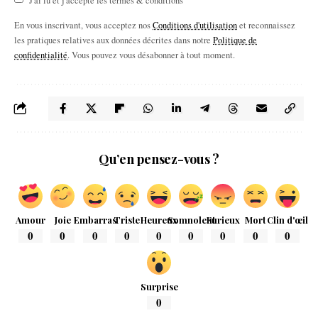
En vous inscrivant, vous acceptez nos
Conditions d'utilisation
et reconnaissez
les pratiques relatives aux données décrites dans notre
Politique de
confidentialité
. Vous pouvez vous désabonner à tout moment.
Qu’en pensez-vous ?
Amour
Joie
Embarras
Triste
Heureux
Somnolent
Furieux
Mort
Clin d'œil
0
0
0
0
0
0
0
0
0
Surprise
0