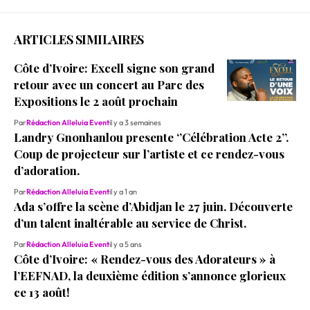
ARTICLES SIMILAIRES
‎Côte d’Ivoire: Excell signe son grand
retour avec un concert au Parc des
Expositions le 2 août prochain
Par
Rédaction Alleluia Event
il y a 3 semaines
Landry Gnonhanlou presente ‘’Célébration Acte 2’’.
Coup de projecteur sur l’artiste et ce rendez-vous
d’adoration.
Par
Rédaction Alleluia Event
il y a 1 an
Ada s’offre la scène d’Abidjan le 27 juin. Découverte
d’un talent inaltérable au service de Christ.
Par
Rédaction Alleluia Event
il y a 5 ans
Côte d’Ivoire: « Rendez-vous des Adorateurs » à
l’EEFNAD, la deuxième édition s’annonce glorieux
ce 13 août!