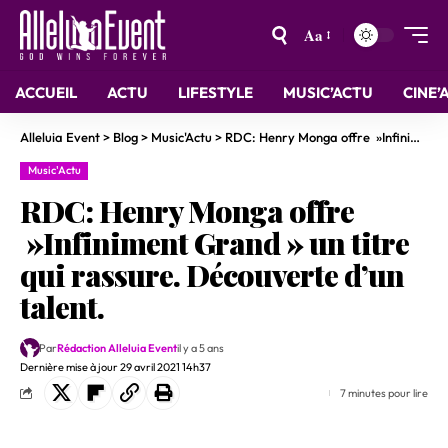
Aa
ACCUEIL
ACTU
LIFESTYLE
MUSIC’ACTU
CINE’
Alleluia Event
>
Blog
>
Music'Actu
>
RDC: Henry Monga offre »Infiniment Grand » un titre qui rassure. Découverte d’un talent.
Music'Actu
RDC: Henry Monga offre
»Infiniment Grand » un titre
qui rassure. Découverte d’un
talent.
Par
Rédaction Alleluia Event
il y a 5 ans
Dernière mise à jour 29 avril 2021 14h37
7 minutes pour lire