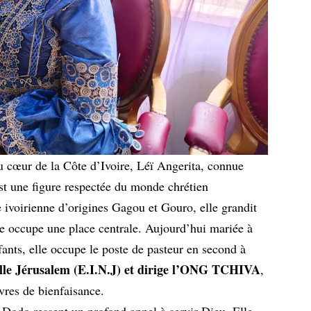
 cœur de la Côte d’Ivoire, Léï Angerita, connue
 une figure respectée du monde chrétien
 ivoirienne d’origines Gagou et Gouro, elle grandit
ne occupe une place centrale. Aujourd’hui mariée à
ants, elle occupe le poste de pasteur en second à
lle Jérusalem (E.I.N.J) et dirige l’ONG TCHIVA
,
res de bienfaisance.
Dodo ressent un profond appel à servir Dieu. Elle