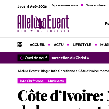
Qui sommes nous
Nous soutenir
Jeudi 6 Août 2026
Pu
ACCUEIL
ACTU
LIFESTYLE
MUSI
Quoi de neuf
»SIMPLEMENT MERCI » : Chantre L
Alleluia Event
>
Blog
>
Info Chrétienne
>
Côte d’Ivoire: Mama
Info Chrétienne
Music'Actu
Côte d’Ivoire