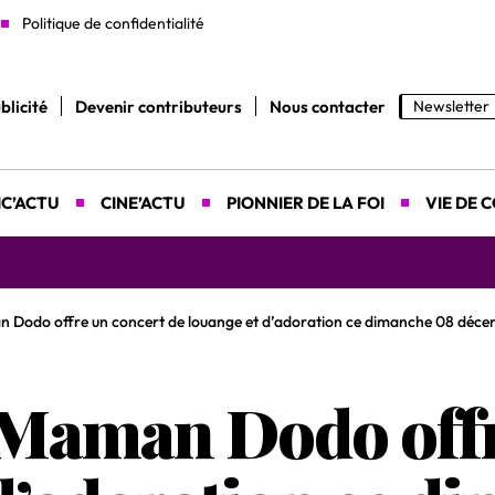
Politique de confidentialité
blicité
Devenir contributeurs
Nous contacter
Newsletter
C’ACTU
CINE’ACTU
PIONNIER DE LA FOI
VIE DE 
yah donne rendez-vous le 9 août prochain à Abidjan pour un 
n Dodo offre un concert de louange et d’adoration ce dimanche 08 déc
: Maman Dodo off