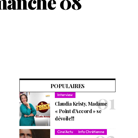
imanche 08
POPULAIRES
Interview
Claudia Kristy, Madame
« Point d’Accord » se
dévoile!!!
Cine'Actu
Info Chrétienne