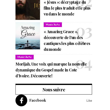
« Jésus »: décryptage du
film le plus traduit et le plus
vu dans le monde
Music'Actu
« Amazing Grace »,
découverte de l’un des
cantiques les plus célèbres
du monde
Music'Actu
Morijah, Une voix qui marque la nouvelle
dynamique du Gospel made in Cote
d’Ivoire. Découverte!
Nous suivre
Facebook
Like