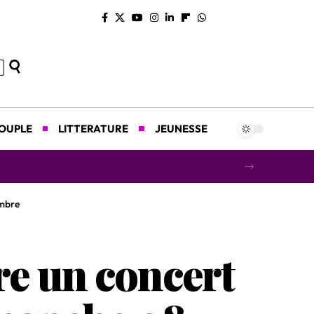
COUPLE
LITTERATURE
JEUNESSE
concert caritatif au profit des orphelins
embre
re un concert