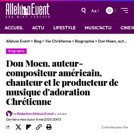
Aa
ACCUEIL
ACTU
LIFESTYLE
MUSIC’ACTU
CINE’
Alleluia Event
>
Blog
>
Vie Chrétienne
>
Biographie
>
Don Moen, auteur-compositeur américain, chanteur et le producteur de musique d’adoration Chrétienne
Biographie
Don Moen, auteur-
compositeur américain,
chanteur et le producteur de
musique d’adoration
Chrétienne
Par
Rédaction Alleluia Event
il y a 6 ans
Dernière mise à jour 8 mai 2020 20h13
2 minutes pour lire