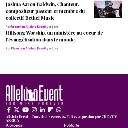
Joshua Aaron Baldwin, Chanteur,
compositeur pasteur et membre du
collectif Bethel Music
Par
Rédaction Alleluia Event
il y a 6 ans
Hillsong Worship, un ministère au coeur de
l’évangélisation dans le monde.
Par
Rédaction Alleluia Event
il y a 5 ans
Alleluia Event - Tous droits reservés. Fait avec passion par CREATIV
AFRICA
A propos
Publicité