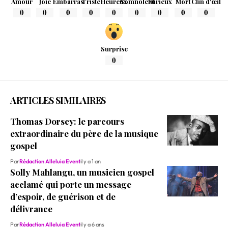
Amour
Joie
Embarras
Triste
Heureux
Somnolent
Furieux
Mort
Clin d'œil
0
0
0
0
0
0
0
0
0
Surprise
0
ARTICLES SIMILAIRES
Thomas Dorsey: le parcours
extraordinaire du père de la musique
gospel
Par
Rédaction Alleluia Event
il y a 1 an
Solly Mahlangu, un musicien gospel
acclamé qui porte un message
d’espoir, de guérison et de
délivrance
Par
Rédaction Alleluia Event
il y a 6 ans