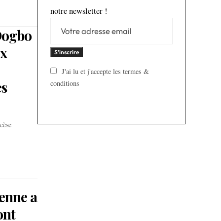
notre newsletter !
 Dogbo
ux
J'ai lu et j'accepte les termes &
es
conditions
cèse
ienne a
ont