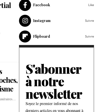
tial
Facebook
Like
Instagram
Suivre
e
Flipboard
Suivre
S'abonner
s
à notre
roches,
uisme
newsletter
 funéraires…
Soyez le premier informé de nos
derniers articles en vous abonnant à