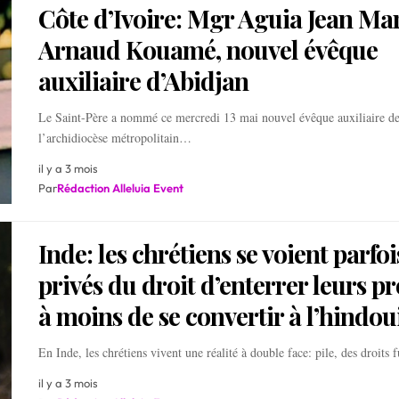
Côte d’Ivoire: Mgr Aguia Jean Mar
Arnaud Kouamé, nouvel évêque
auxiliaire d’Abidjan
Le Saint-Père a nommé ce mercredi 13 mai nouvel évêque auxiliaire d
l’archidiocèse métropolitain…
il y a 3 mois
Par
Rédaction Alleluia Event
Inde: les chrétiens se voient parfoi
privés du droit d’enterrer leurs p
à moins de se convertir à l’hindo
En Inde, les chrétiens vivent une réalité à double face: pile, des droits
il y a 3 mois