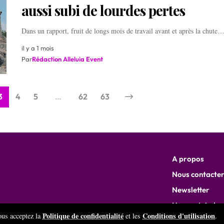
aussi subi de lourdes pertes
Dans un rapport, fruit de longs mois de travail avant et après la chute
il y a 1 mois
Par
Rédaction Alleluia Event
3
4
5
…
62
63
A propos
Nous contacte
Newsletter
Nous rejoindre
ATIV AFRICA
Politique de confidentialité
Conditions d'utilisation
vous acceptez la
et les
.