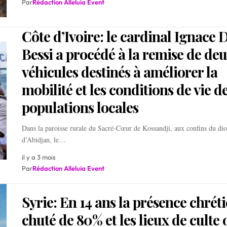
Par
Rédaction Alleluia Event
Côte d’Ivoire: le cardinal Ignace
Bessi a procédé à la remise de de
véhicules destinés à améliorer la
mobilité et les conditions de vie d
populations locales
Dans la paroisse rurale du Sacré-Cœur de Kossandji, aux confins du dio
d’Abidjan, le…
il y a 3 mois
Par
Rédaction Alleluia Event
Syrie: En 14 ans la présence chrét
chuté de 80% et les lieux de culte 