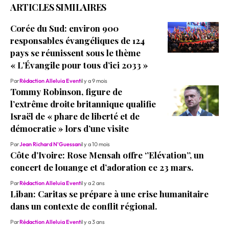
ARTICLES SIMILAIRES
Corée du Sud: environ 900
responsables évangéliques de 124
pays se réunissent sous le thème
« L’Évangile pour tous d’ici 2033 »
Par
Rédaction Alleluia Event
il y a 9 mois
Tommy Robinson, figure de
l’extrême droite britannique qualifie
Israël de « phare de liberté et de
démocratie » lors d’une visite
Par
Jean Richard N'Guessan
il y a 10 mois
Côte d’Ivoire: Rose Mensah offre ‘’Elévation’’, un
concert de louange et d’adoration ce 23 mars.
Par
Rédaction Alleluia Event
il y a 2 ans
Liban: Caritas se prépare à une crise humanitaire
dans un contexte de conflit régional.
Par
Rédaction Alleluia Event
il y a 3 ans