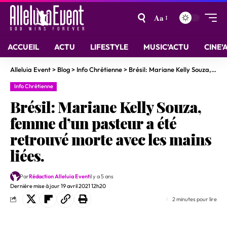
Aa
ACCUEIL
ACTU
LIFESTYLE
MUSIC’ACTU
CINE’
Alleluia Event
>
Blog
>
Info Chrétienne
>
Brésil: Mariane Kelly Souza, femme d’un pasteur a été retrouvé morte avec les mains liées.
Info Chrétienne
Brésil: Mariane Kelly Souza,
femme d’un pasteur a été
retrouvé morte avec les mains
liées.
Par
Rédaction Alleluia Event
il y a 5 ans
Dernière mise à jour 19 avril 2021 12h20
2 minutes pour lire