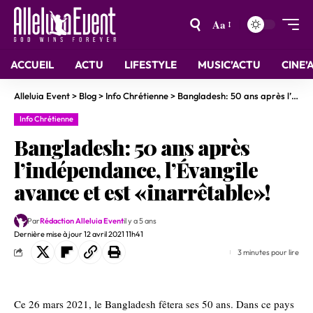
Aa
ACCUEIL
ACTU
LIFESTYLE
MUSIC’ACTU
CINE’
Alleluia Event
>
Blog
>
Info Chrétienne
>
Bangladesh: 50 ans après l’indépendance, l’Évangile avance et est «inarrêtable»!
Info Chrétienne
Bangladesh: 50 ans après
l’indépendance, l’Évangile
avance et est «inarrêtable»!
Par
Rédaction Alleluia Event
il y a 5 ans
Dernière mise à jour 12 avril 2021 11h41
3 minutes pour lire
Ce 26 mars 2021, le Bangladesh fêtera ses 50 ans. Dans ce pays