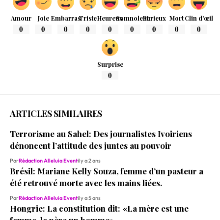
Amour
Joie
Embarras
Triste
Heureux
Somnolent
Furieux
Mort
Clin d'œil
0
0
0
0
0
0
0
0
0
Surprise
0
ARTICLES SIMILAIRES
Terrorisme au Sahel: Des journalistes Ivoiriens
dénoncent l’attitude des juntes au pouvoir
Par
Rédaction Alleluia Event
il y a 2 ans
Brésil: Mariane Kelly Souza, femme d’un pasteur a
été retrouvé morte avec les mains liées.
Par
Rédaction Alleluia Event
il y a 5 ans
Hongrie: La constitution dit: «La mère est une