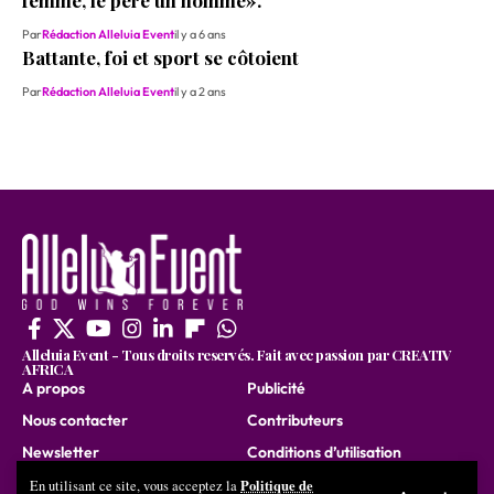
femme, le père un homme».
Par
Rédaction Alleluia Event
il y a 6 ans
Battante, foi et sport se côtoient
Par
Rédaction Alleluia Event
il y a 2 ans
Alleluia Event - Tous droits reservés. Fait avec passion par CREATIV
AFRICA
A propos
Publicité
Nous contacter
Contributeurs
Newsletter
Conditions d’utilisation
Nous rejoindre
Politique de
En utilisant ce site, vous acceptez la