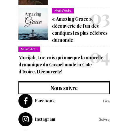
Music'Actu
« Amazing Grace »,
découverte de l’un des
cantiques les plus célèbres
du monde
Music'Actu
Morijah, Une voix qui marque la nouvelle
dynamique du Gospel made in Cote
d’Ivoire. Découverte!
Nous suivre
Facebook
Like
Instagram
Suivre