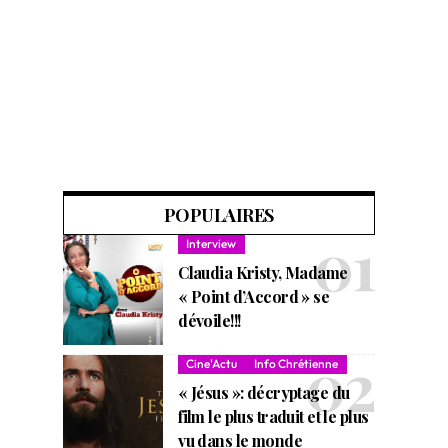
POPULAIRES
Interview
Claudia Kristy, Madame
« Point d’Accord » se
dévoile!!!
Cine'Actu
Info Chrétienne
« Jésus »: décryptage du
film le plus traduit et le plus
vu dans le monde