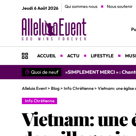
Qui sommes nous
Nous soutenir
Jeudi 6 Août 2026
Pu
ACCUEIL
ACTU
LIFESTYLE
MUSI
Quoi de neuf
»SIMPLEMENT MERCI » : Chantre L
Alleluia Event
>
Blog
>
Info Chrétienne
>
Vietnam: une église 
Info Chrétienne
Vietnam: une 