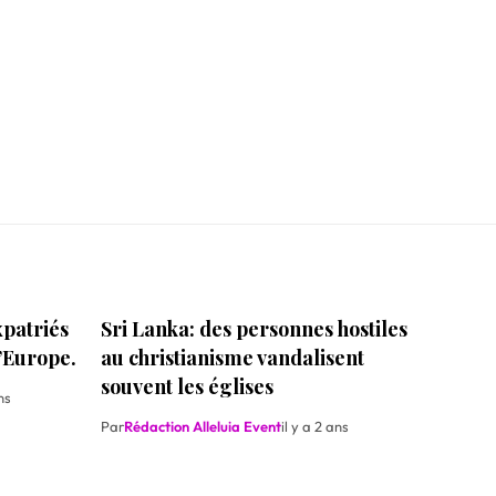
xpatriés
Sri Lanka: des personnes hostiles
l’Europe.
au christianisme vandalisent
souvent les églises
ns
Par
Rédaction Alleluia Event
il y a 2 ans