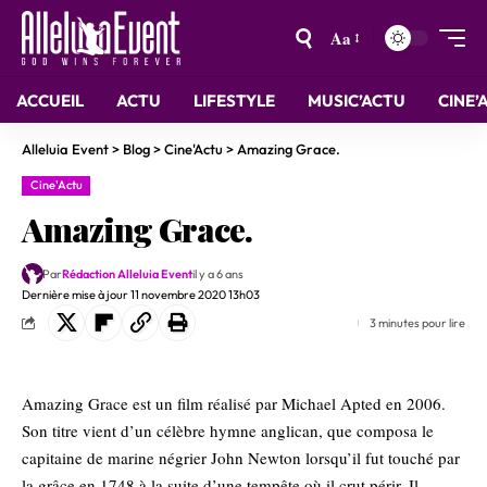
Aa
ACCUEIL
ACTU
LIFESTYLE
MUSIC’ACTU
CINE’
Alleluia Event
>
Blog
>
Cine'Actu
>
Amazing Grace.
Cine'Actu
Amazing Grace.
Par
Rédaction Alleluia Event
il y a 6 ans
Dernière mise à jour 11 novembre 2020 13h03
3 minutes pour lire
Amazing Grace est un film réalisé par Michael Apted en 2006.
Son titre vient d’un célèbre hymne anglican, que composa le
capitaine de marine négrier John Newton lorsqu’il fut touché par
la grâce en 1748 à la suite d’une tempête où il crut périr. Il