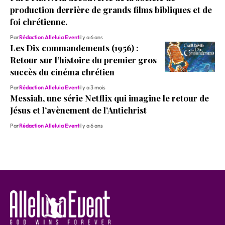
production derrière de grands films bibliques et de
foi chrétienne.
Par
Rédaction Alleluia Event
il y a 6 ans
Les Dix commandements (1956) :
Retour sur l’histoire du premier gros
succès du cinéma chrétien
Par
Rédaction Alleluia Event
il y a 3 mois
Messiah, une série Netflix qui imagine le retour de
Jésus et l’avènement de l’Antichrist
Par
Rédaction Alleluia Event
il y a 6 ans