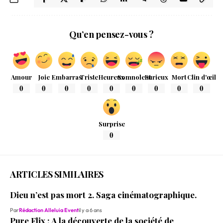
Qu’en pensez-vous ?
Amour
Joie
Embarras
Triste
Heureux
Somnolent
Furieux
Mort
Clin d'œil
0
0
0
0
0
0
0
0
0
Surprise
0
ARTICLES SIMILAIRES
Dieu n’est pas mort 2. Saga cinématographique.
Par
Rédaction Alleluia Event
il y a 6 ans
Pure Flix : A la découverte de la société de