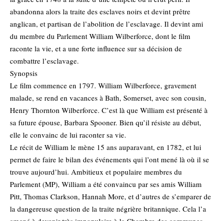
abandonna alors la traite des esclaves noirs et devint prêtre
anglican, et partisan de l’abolition de l’esclavage. Il devint ami
du membre du Parlement William Wilberforce, dont le film
raconte la vie, et a une forte influence sur sa décision de
combattre l’esclavage.
Synopsis
Le film commence en 1797. William Wilberforce, gravement
malade, se rend en vacances à Bath, Somerset, avec son cousin,
Henry Thornton Wilberforce. C’est là que William est présenté à
sa future épouse, Barbara Spooner. Bien qu’il résiste au début,
elle le convainc de lui raconter sa vie.
Le récit de William le mène 15 ans auparavant, en 1782, et lui
permet de faire le bilan des événements qui l’ont mené là où il se
trouve aujourd’hui. Ambitieux et populaire membres du
Parlement (MP), William a été convaincu par ses amis William
Pitt, Thomas Clarkson, Hannah More, et d’autres de s’emparer de
la dangereuse question de la traite négrière britannique. Cela l’a
amené à devenir très impopulaire à la Chambre des communes