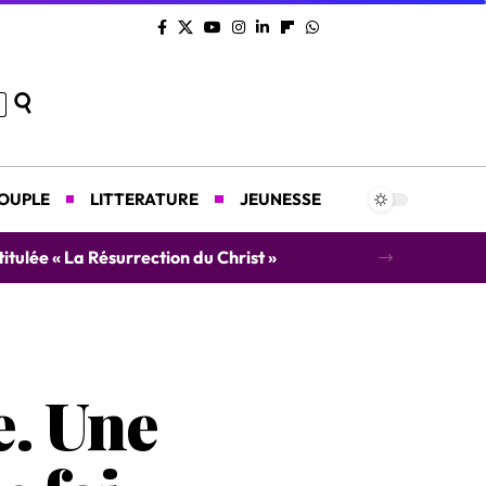
COUPLE
LITTERATURE
JEUNESSE
concert caritatif au profit des orphelins
e. Une