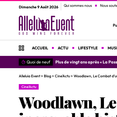
Qui sommes nous
Nous sout
Dimanche 9 Août 2026
Pu
ACCUEIL
ACTU
LIFESTYLE
MUSI
n du Christ »
Quoi de neuf
»SIMPLEMENT MERCI » : Chantre L
Alleluia Event
>
Blog
>
Cine'Actu
>
Woodlawn, Le Combat d’une 
Cine'Actu
Woodlawn, Le 