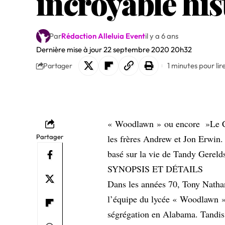
incroyable hist
Par
Rédaction Alleluia Event
il y a 6 ans
Dernière mise à jour 22 septembre 2020 20h32
1 minutes pour lir
Partager
« Woodlawn » ou encore »Le Com
Partager
les frères Andrew et Jon Erwin. 
basé sur la vie de Tandy Gereld
SYNOPSIS ET DÉTAILS
Dans les années 70, Tony Nathan
l’équipe du lycée « Woodlawn ».
ségrégation en Alabama. Tandis 