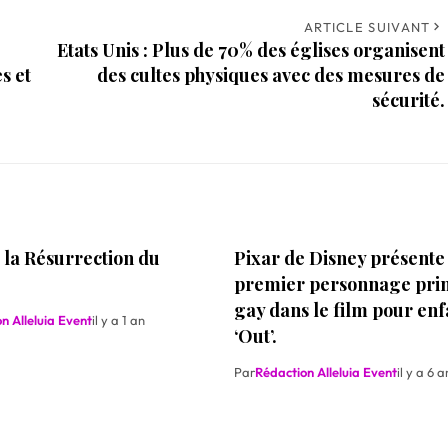
ARTICLE SUIVANT
Etats Unis : Plus de 70% des églises organisent
s et
des cultes physiques avec des mesures de
sécurité.
 la Résurrection du
Pixar de Disney présente 
premier personnage prin
gay dans le film pour enf
n Alleluia Event
il y a 1 an
‘Out’.
Par
Rédaction Alleluia Event
il y a 6 a