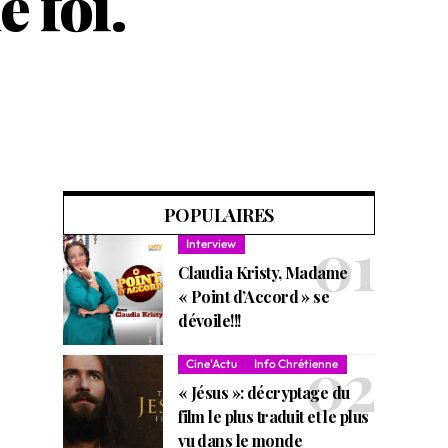
e foi.
POPULAIRES
Interview
Claudia Kristy, Madame
« Point d’Accord » se
dévoile!!!
Cine'Actu
Info Chrétienne
« Jésus »: décryptage du
film le plus traduit et le plus
vu dans le monde