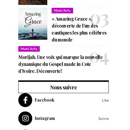
Music'Actu
« Amazing Grace »,
découverte de l’un des
cantiques les plus célèbres
du monde
Music'Actu
Morijah, Une voix qui marque la nouvelle
dynamique du Gospel made in Cote
d’Ivoire. Découverte!
Nous suivre
Facebook
Like
Instagram
Suivre