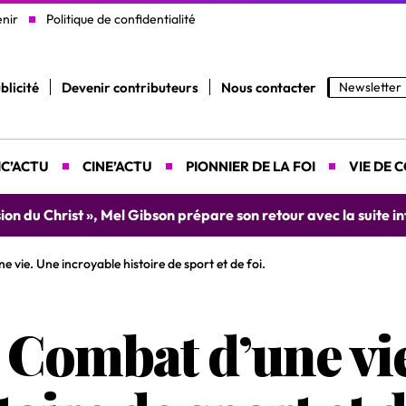
enir
Politique de confidentialité
blicité
Devenir contributeurs
Nous contacter
Newsletter
C’ACTU
CINE’ACTU
PIONNIER DE LA FOI
VIE DE 
yah donne rendez-vous le 9 août prochain à Abidjan pour un 
vie. Une incroyable histoire de sport et de foi.
Combat d’une vi