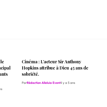
le
Cinéma : L’acteur Sir Anthony
cipal
Hopkins attribue à Dieu 45 ans de
ants
sobriété.
Par
Rédaction Alleluia Event
il y a 5 ans
ns