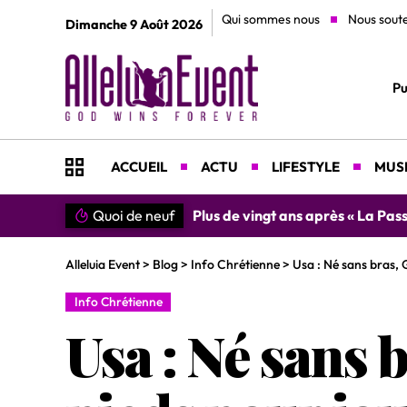
Qui sommes nous
Nous sout
Dimanche 9 Août 2026
Pu
ACCUEIL
ACTU
LIFESTYLE
MUSI
n du Christ »
Quoi de neuf
»SIMPLEMENT MERCI » : Chantre L
Alleluia Event
>
Blog
>
Info Chrétienne
>
Usa : Né sans bras, 
Info Chrétienne
Usa : Né sans 