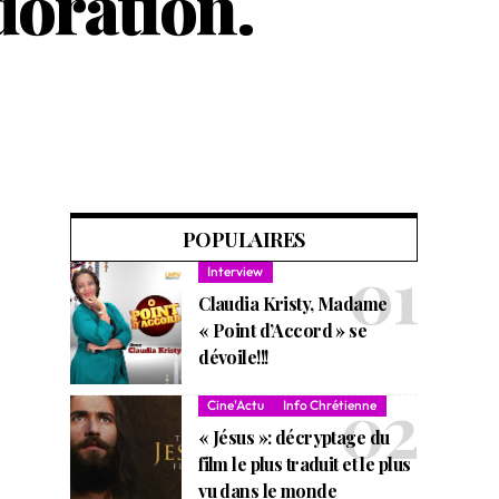
doration.
POPULAIRES
Interview
Claudia Kristy, Madame
« Point d’Accord » se
dévoile!!!
Cine'Actu
Info Chrétienne
« Jésus »: décryptage du
film le plus traduit et le plus
vu dans le monde