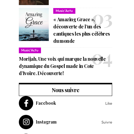
Music'Actu
« Amazing Grace »,
découverte de l’un des
cantiques les plus célèbres
du monde
Music'Actu
Morijah, Une voix qui marque la nouvelle
dynamique du Gospel made in Cote
d’Ivoire. Découverte!
Nous suivre
Facebook
Like
Instagram
Suivre