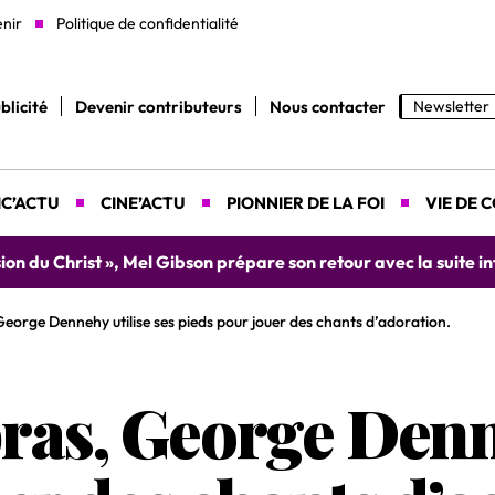
enir
Politique de confidentialité
blicité
Devenir contributeurs
Nous contacter
Newsletter
C’ACTU
CINE’ACTU
PIONNIER DE LA FOI
VIE DE 
yah donne rendez-vous le 9 août prochain à Abidjan pour un 
George Dennehy utilise ses pieds pour jouer des chants d’adoration.
bras, George Denn