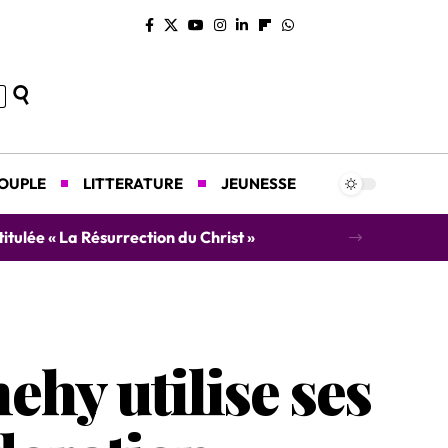
COUPLE
LITTERATURE
JEUNESSE
concert caritatif au profit des orphelins
ehy utilise ses