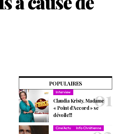
s à cause de
POPULAIRES
Interview
Claudia Kristy, Madame
« Point d’Accord » se
dévoile!!!
Cine'Actu
Info Chrétienne