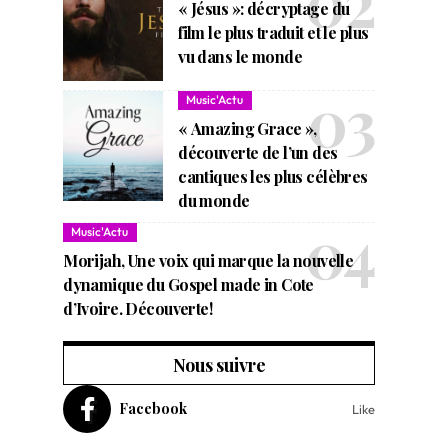
« Jésus »: décryptage du
film le plus traduit et le plus
vu dans le monde
Music'Actu
« Amazing Grace »,
découverte de l’un des
cantiques les plus célèbres
du monde
Music'Actu
Morijah, Une voix qui marque la nouvelle
dynamique du Gospel made in Cote
d’Ivoire. Découverte!
Nous suivre
Facebook
Like