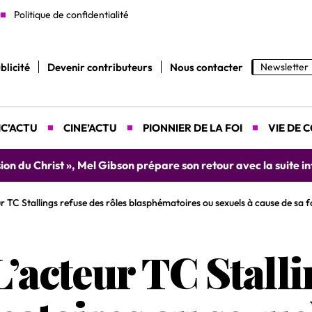
Politique de confidentialité
blicité
Devenir contributeurs
Nous contacter
Newsletter
C’ACTU
CINE’ACTU
PIONNIER DE LA FOI
VIE DE 
yah donne rendez-vous le 9 août prochain à Abidjan pour un 
 TC Stallings refuse des rôles blasphématoires ou sexuels à cause de sa fo
acteur TC Stalli