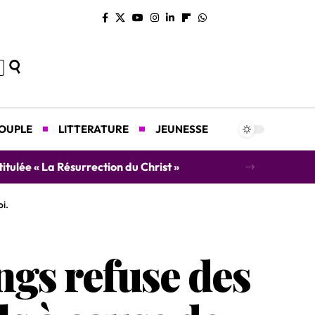
COUPLE
LITTERATURE
JEUNESSE
concert caritatif au profit des orphelins
i.
ngs refuse des