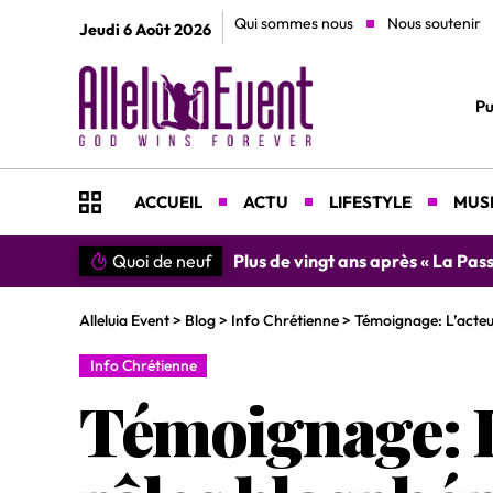
Qui sommes nous
Nous soutenir
Jeudi 6 Août 2026
Pu
ACCUEIL
ACTU
LIFESTYLE
MUSI
Quoi de neuf
»SIMPLEMENT MERCI » : Chantre L
Alleluia Event
>
Blog
>
Info Chrétienne
>
Témoignage: L’acteur
Info Chrétienne
Témoignage: L’