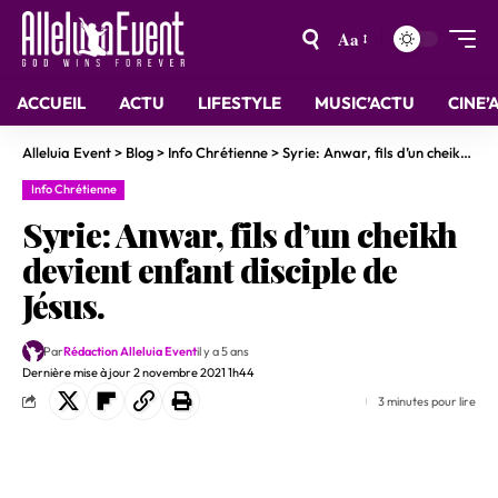
Aa
ACCUEIL
ACTU
LIFESTYLE
MUSIC’ACTU
CINE’
Alleluia Event
>
Blog
>
Info Chrétienne
>
Syrie: Anwar, fils d’un cheikh devient enfant disciple de Jésus.
Info Chrétienne
Syrie: Anwar, fils d’un cheikh
devient enfant disciple de
Jésus.
Par
Rédaction Alleluia Event
il y a 5 ans
Dernière mise à jour 2 novembre 2021 1h44
3 minutes pour lire