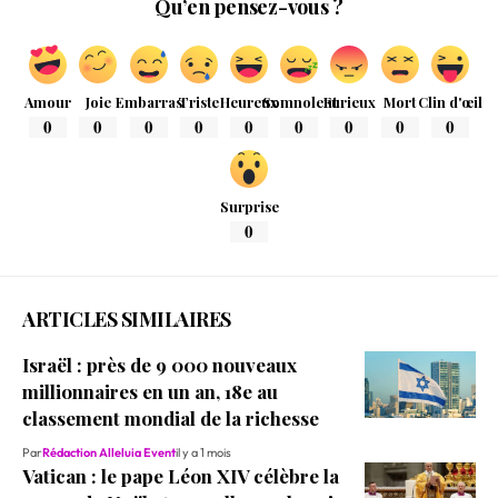
Qu’en pensez-vous ?
Amour
Joie
Embarras
Triste
Heureux
Somnolent
Furieux
Mort
Clin d'œil
0
0
0
0
0
0
0
0
0
Surprise
0
ARTICLES SIMILAIRES
Israël : près de 9 000 nouveaux
millionnaires en un an, 18e au
classement mondial de la richesse
Par
Rédaction Alleluia Event
il y a 1 mois
Vatican : le pape Léon XIV célèbre la