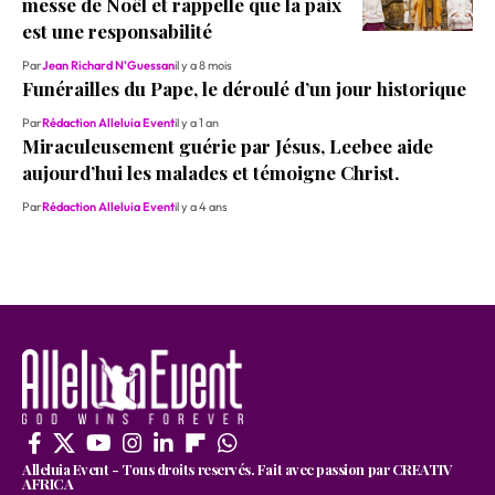
messe de Noël et rappelle que la paix
est une responsabilité
Par
Jean Richard N'Guessan
il y a 8 mois
Funérailles du Pape, le déroulé d’un jour historique
Par
Rédaction Alleluia Event
il y a 1 an
Miraculeusement guérie par Jésus, Leebee aide
aujourd’hui les malades et témoigne Christ.
Par
Rédaction Alleluia Event
il y a 4 ans
Alleluia Event - Tous droits reservés. Fait avec passion par CREATIV
AFRICA