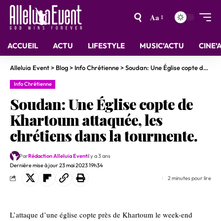
Aa
ACCUEIL
ACTU
LIFESTYLE
MUSIC’ACTU
CINE’
Alleluia Event
>
Blog
>
Info Chrétienne
>
Soudan: Une Église copte de Khartoum attaquée, les chrétiens dans la tourmente.
Info Chrétienne
Soudan: Une Église copte de
Khartoum attaquée, les
chrétiens dans la tourmente.
Par
Rédaction Alleluia Event
il y a 3 ans
Dernière mise à jour 23 mai 2023 19h34
2 minutes pour lire
L’attaque d’une église copte près de Khartoum le week-end