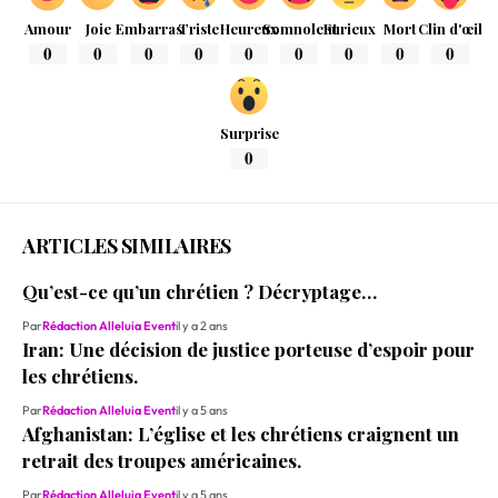
Amour
Joie
Embarras
Triste
Heureux
Somnolent
Furieux
Mort
Clin d'œil
0
0
0
0
0
0
0
0
0
Surprise
0
ARTICLES SIMILAIRES
Qu’est-ce qu’un chrétien ? Décryptage…
Par
Rédaction Alleluia Event
il y a 2 ans
Iran: Une décision de justice porteuse d’espoir pour
les chrétiens.
Par
Rédaction Alleluia Event
il y a 5 ans
Afghanistan: L’église et les chrétiens craignent un
retrait des troupes américaines.
Par
Rédaction Alleluia Event
il y a 5 ans