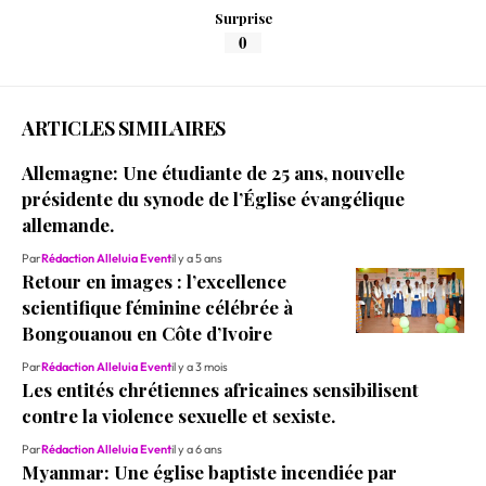
Surprise
0
ARTICLES SIMILAIRES
Allemagne: Une étudiante de 25 ans, nouvelle
présidente du synode de l’Église évangélique
allemande.
Par
Rédaction Alleluia Event
il y a 5 ans
Retour en images : l’excellence
scientifique féminine célébrée à
Bongouanou en Côte d’Ivoire
Par
Rédaction Alleluia Event
il y a 3 mois
Les entités chrétiennes africaines sensibilisent
contre la violence sexuelle et sexiste.
Par
Rédaction Alleluia Event
il y a 6 ans
Myanmar: Une église baptiste incendiée par