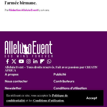
l’armée birmane.
Par
Rédaction Alleluia Event
il y a 4 ans
Alleluia Event - Tous droits reservés. Fait avec passion par CREATIV
AFRICA
A propos
Publicité
Nous contacter
Contributeurs
Newsletter
Conditions d’utilisation
Nous rejoindre
Politique de
En utilisant ce site, vous acceptez la
Accept
confidentialité
Conditions d'utilisation
et les
.