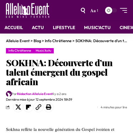
Aa
ACCUEIL
ACTU
LIFESTYLE
MUSIC’ACTU
CINE’
Alleluia Event
>
Blog
>
Info Chrétienne
>
SOKHNA: Découverte d’un talent émergent du gospel africain
Info Chrétienne
Music'Actu
SOKHNA: Découverte d’un
talent émergent du gospel
africain
Par
Rédaction Alleluia Event
il y a 2 ans
Dernière mise à jour 12 septembre 2024 18h39
4 minutes pour lire
Sokhna reflète la nouvelle génération du Gospel ivoirien et