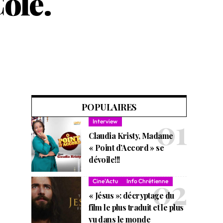
ole.
POPULAIRES
Interview
Claudia Kristy, Madame
« Point d’Accord » se
dévoile!!!
Cine'Actu
Info Chrétienne
« Jésus »: décryptage du
film le plus traduit et le plus
vu dans le monde