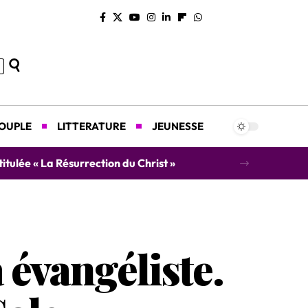
COUPLE
LITTERATURE
JEUNESSE
concert caritatif au profit des orphelins
 évangéliste.