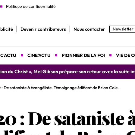
Politique de confidentialité
blicité
Devenir contributeurs
Nous contacter
Newsletter
C’ACTU
CINE’ACTU
PIONNIER DE LA FOI
VIE DE 
yah donne rendez-vous le 9 août prochain à Abidjan pour un 
: De sataniste à évangéliste. Témoignage édifiant de Brian Cole.
0 : De sataniste à