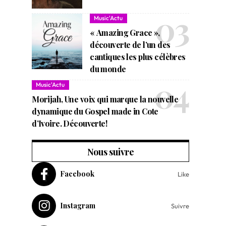
Music'Actu
« Amazing Grace »,
découverte de l’un des
cantiques les plus célèbres
du monde
Music'Actu
Morijah, Une voix qui marque la nouvelle
dynamique du Gospel made in Cote
d’Ivoire. Découverte!
Nous suivre
Facebook
Like
Instagram
Suivre