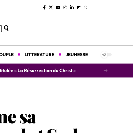
COUPLE
LITTERATURE
JEUNESSE
concert caritatif au profit des orphelins
me sa