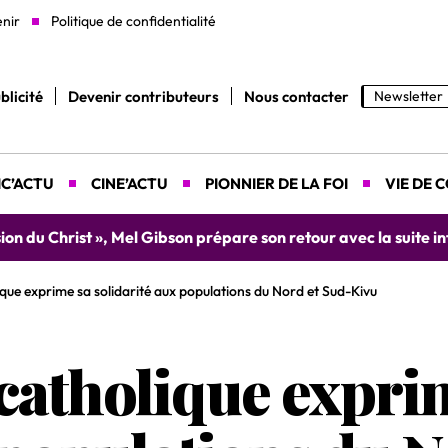
enir
Politique de confidentialité
blicité
Devenir contributeurs
Nous contacter
Newsletter
C’ACTU
CINE’ACTU
PIONNIER DE LA FOI
VIE DE 
yah donne rendez-vous le 9 août prochain à Abidjan pour un 
ique exprime sa solidarité aux populations du Nord et Sud-Kivu
 catholique expri