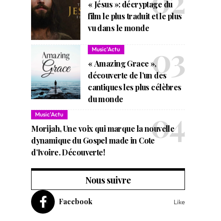
« Jésus »: décryptage du
film le plus traduit et le plus
vu dans le monde
Music'Actu
« Amazing Grace »,
découverte de l’un des
cantiques les plus célèbres
du monde
Music'Actu
Morijah, Une voix qui marque la nouvelle
dynamique du Gospel made in Cote
d’Ivoire. Découverte!
Nous suivre
Facebook
Like