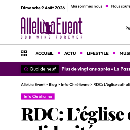
Qui sommes nous
Nous sout
Dimanche 9 Août 2026
Pu
ACCUEIL
ACTU
LIFESTYLE
MUSI
n du Christ »
Quoi de neuf
»SIMPLEMENT MERCI » : Chantre L
Alleluia Event
>
Blog
>
Info Chrétienne
>
RDC: L’église cathol
Info Chrétienne
RDC: L’église