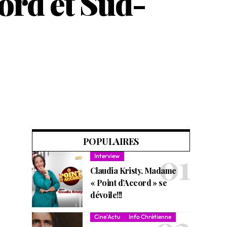
ord et Sud-
POPULAIRES
Interview
Claudia Kristy, Madame
« Point d’Accord » se
dévoile!!!
Cine'Actu
Info Chrétienne