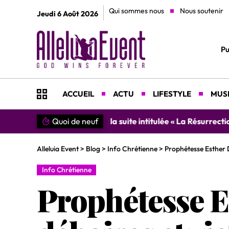
Qui sommes nous
Nous soutenir
Jeudi 6 Août 2026
Pu
ACCUEIL
ACTU
LIFESTYLE
MUSI
Quoi de neuf
»SIMPLEMENT MERCI » : Chantre L
Alleluia Event
>
Blog
>
Info Chrétienne
>
Prophétesse Esther Da
Info Chrétienne
Prophétesse Es