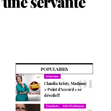
d’une servante
POPULAIRES
Interview
Claudia Kristy, Madame
« Point d’Accord » se
dévoile!!!
Cine'Actu
Info Chrétienne