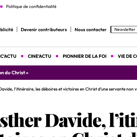
Politique de confidentialité
blicité
Devenir contributeurs
Nous contacter
Newsletter
C’ACTU
CINE’ACTU
PIONNIER DE LA FOI
VIE DE 
yah donne rendez-vous le 9 août prochain à Abidjan pour un 
vide, l’itinéraire, les déboires et victoires en Christ d’une servante non
ther Davide, l’iti