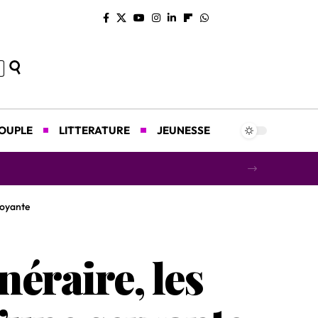
COUPLE
LITTERATURE
JEUNESSE
concert caritatif au profit des orphelins
 voyante
néraire, les