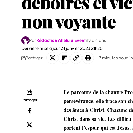
déboires et vi
non voyante
Par
Rédaction Alleluia Event
il y a 4 ans
Dernière mise à jour 31 janvier 2023 21h20
7 minutes pour lir
Partager
Le parcours de la chantre Pro
persévérance, elle trace son c
Partager
des âmes à Christ. Chacune de 
Christ dans sa vie. Les difficul
portent l’espoir qui est Jésus.