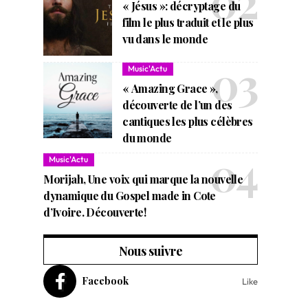
« Jésus »: décryptage du
film le plus traduit et le plus
vu dans le monde
Music'Actu
« Amazing Grace »,
découverte de l’un des
cantiques les plus célèbres
du monde
Music'Actu
Morijah, Une voix qui marque la nouvelle
dynamique du Gospel made in Cote
d’Ivoire. Découverte!
Nous suivre
Facebook
Like