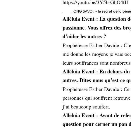
https://youtu.be/3Y5b-GhO4tU
ONG SAVO : « le secret de la béné
Alléluia Event : La question d
passionne. Vous offrez des br
d’aider les autres ?
Prophétesse Esther Davide : C’est
me donne les moyens je vais occ
leurs souffrances sont nombreus
Alléluia Event :
En dehors du m
autres. Dites-nous qu’est-ce q
Prophétesse Esther Davide : Ce q
personnes qui souffrent retrouve
j’ai beaucoup souffert.
Alléluia Event :
Avant de refe
question pour cerner un pan de