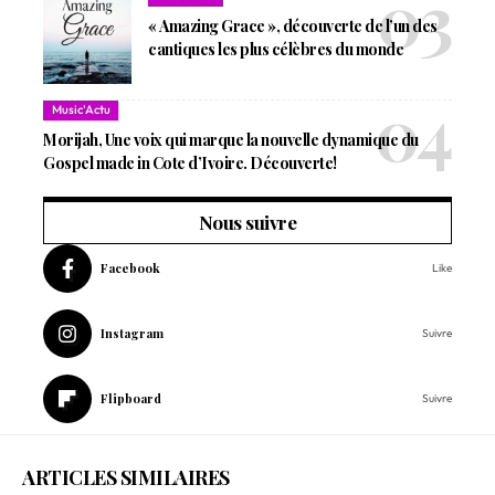
« Amazing Grace », découverte de l’un des
cantiques les plus célèbres du monde
Music'Actu
Morijah, Une voix qui marque la nouvelle dynamique du
Gospel made in Cote d’Ivoire. Découverte!
Nous suivre
Facebook
Like
Instagram
Suivre
Flipboard
Suivre
ARTICLES SIMILAIRES