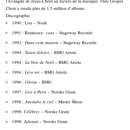
l’Evangile de Jésus-Christ au travers de la musique. Oslo Gospel
Choir a vendu plus de 1,5 million d’albums.
Discographie
1990 : Live – Noah
1991 : Réunissez-
vous
– Stageway Records
1992 :
Dans cette maison
– Stageway Records
1994 :
Tusen Julelys
– BMG Ariola
1994 :
La Voie de Noël
– BMG Ariola
1994 :
Lève-toi
– BMG Ariola
1996 :
Gloria
– BMG
1997 :
Live à Paris
– Norske Gram
1998 :
Atteindre le ciel
– Master Music
1998:
Célébrez
– Norske Gram
1998:
Julenatt
– Norske Gram