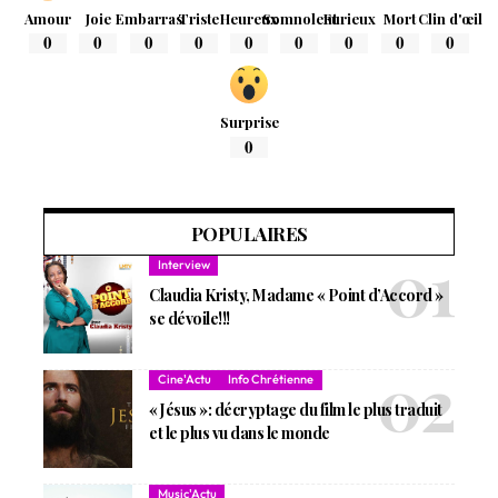
Amour
Joie
Embarras
Triste
Heureux
Somnolent
Furieux
Mort
Clin d'œil
0
0
0
0
0
0
0
0
0
Surprise
0
POPULAIRES
Interview
Claudia Kristy, Madame « Point d’Accord »
se dévoile!!!
Cine'Actu
Info Chrétienne
« Jésus »: décryptage du film le plus traduit
et le plus vu dans le monde
Music'Actu