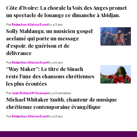
Côte d’Ivoire: La chorale la Voix des Anges promet
un spectacle de louange ce dimanche à Abidjan.
Par
Rédaction Alleluia Event
il y a 3 ans
Solly Mahlangu, un musicien gospel
acclamé qui porte un message
d’espoir, de guérison et de
délivrance
Par
Rédaction Alleluia Event
il y a 6 ans
‘’Way Maker’’: Le titre de Sinach
reste l’une des chansons chrétiennes
les plus écoutées
Par
Jean Richard N'Guessan
il y a 3 semaines
Michael Whitaker Smith, chanteur de musique
chrétienne contemporaine évangélique
Par
Rédaction Alleluia Event
il y a 3 ans