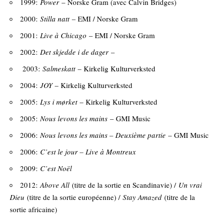
1999:
Power
– Norske Gram (avec Calvin Bridges)
2000:
Stilla natt
– EMI / Norske Gram
2001:
Live à Chicago
– EMI / Norske Gram
2002:
Det skjedde i de dager
–
2003:
Salmeskatt
– Kirkelig Kulturverksted
2004:
JOY
– Kirkelig Kulturverksted
2005:
Lys i mørket
– Kirkelig Kulturverksted
2005:
Nous levons les mains
– GMI Music
2006:
Nous levons les mains – Deuxième partie
– GMI Music
2006:
C’est le jour – Live à Montreux
2009:
C’est Noël
2012:
Above All
(titre de la sortie en Scandinavie) /
Un vrai
Dieu
(titre de la sortie européenne) /
Stay Amazed
(titre de la
sortie africaine)