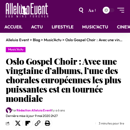
Aa
ACCUEIL
ACTU
LIFESTYLE
MUSIC’ACTU
CINE’
Alleluia Event
>
Blog
>
Music'Actu
>
Oslo Gospel Choir : Avec une vingtaine d’albums, l’une des chorales européennes les plus puissantes est en tournée mondiale
Music'Actu
Oslo Gospel Choir : Avec une
vingtaine d’albums, l’une des
chorales européennes les plus
puissantes est en tournée
mondiale
Par
Rédaction Alleluia Event
il y a 6 ans
Dernière mise à jour 9 mai 2020 2h27
3 minutes pour lire