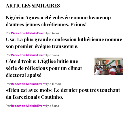
ARTICLES SIMILAIRES
Nigéria: Agnes a été enlevée comme beaucoup
d’autres jeunes chrétiennes. Prions!
Par
Rédaction Alleluia Event
il y a 4 ans
Usa: La plus grande confession luthérienne nomme
son premier évêque transgenre.
Par
Rédaction Alleluia Event
il y a 5 ans
Côte d’Ivoire: L’Église initie une
série de réflexions pour un climat
électoral apaisé
Par
Rédaction Alleluia Event
il y a 11 mois
«Dieu est avec moi»: Le dernier post très touchant
du Barcelonais Coutinho.
Par
Rédaction Alleluia Event
il y a 5 ans