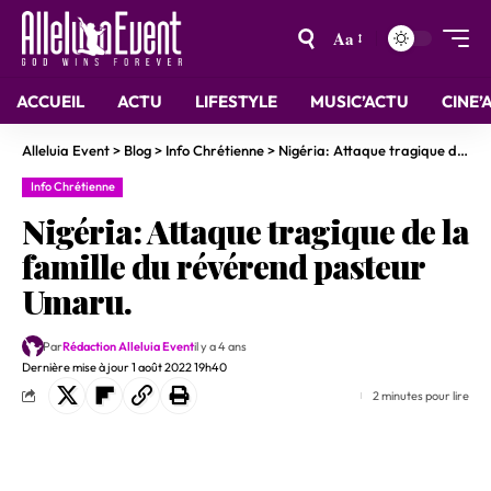
Aa
ACCUEIL
ACTU
LIFESTYLE
MUSIC’ACTU
CINE’
Alleluia Event
>
Blog
>
Info Chrétienne
>
Nigéria: Attaque tragique de la famille du révérend pasteur Umaru.
Info Chrétienne
Nigéria: Attaque tragique de la
famille du révérend pasteur
Umaru.
Par
Rédaction Alleluia Event
il y a 4 ans
Dernière mise à jour 1 août 2022 19h40
2 minutes pour lire