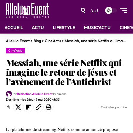
Aa
ACCUEIL
ACTU
LIFESTYLE
MUSIC’ACTU
CINE’
Alleluia Event
>
Blog
>
Cine'Actu
>
Messiah, une série Netflix qui imagine le retour de Jésus et l’avènement de l’Antichrist
Cine'Actu
Messiah, une série Netflix qui
imagine le retour de Jésus et
l’avènement de l’Antichrist
Par
Rédaction Alleluia Event
il y a 6 ans
Dernière mise à jour 9 mai 2020 4h03
2 minutes pour lire
La plateforme de streaming Netflix comme annoncé propose