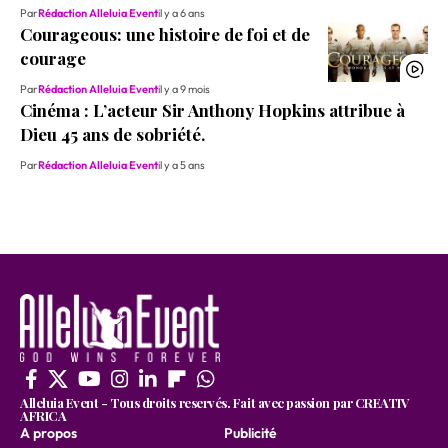
Par
Rédaction Alleluia Event
il y a 6 ans
Courageous: une histoire de foi et de
courage
Par
Rédaction Alleluia Event
il y a 9 mois
Cinéma : L’acteur Sir Anthony Hopkins attribue à
Dieu 45 ans de sobriété.
Par
Rédaction Alleluia Event
il y a 5 ans
Alleluia Event - Tous droits reservés. Fait avec passion par CREATIV
AFRICA
A propos
Publicité