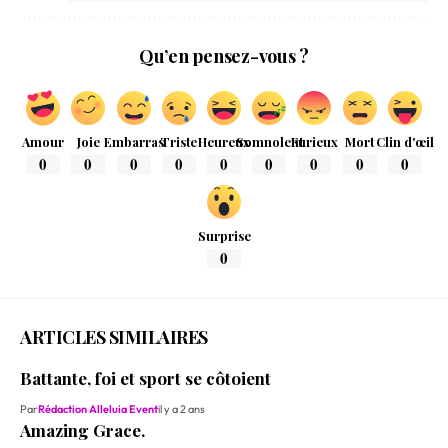
Qu’en pensez-vous ?
Amour
Joie
Embarras
Triste
Heureux
Somnolent
Furieux
Mort
Clin d'œil
0
0
0
0
0
0
0
0
0
Surprise
0
ARTICLES SIMILAIRES
Battante, foi et sport se côtoient
Par
Rédaction Alleluia Event
il y a 2 ans
Amazing Grace.