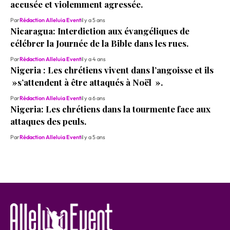
accusée et violemment agressée.
Par
Rédaction Alleluia Event
il y a 5 ans
Nicaragua: Interdiction aux évangéliques de
célébrer la Journée de la Bible dans les rues.
Par
Rédaction Alleluia Event
il y a 4 ans
Nigeria : Les chrétiens vivent dans l’angoisse et ils
»s’attendent à être attaqués à Noël ».
Par
Rédaction Alleluia Event
il y a 6 ans
Nigeria: Les chrétiens dans la tourmente face aux
attaques des peuls.
Par
Rédaction Alleluia Event
il y a 5 ans