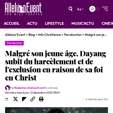
Aa
ACCUEIL
ACTU
LIFESTYLE
MUSIC’ACTU
CINE’
Alleluia Event
>
Blog
>
Info Chrétienne
>
Persécution
>
Malgré son jeune âge, Dayang subit du harcèlement et de l’exclusion en raison de sa foi en Christ
Persécution
Malgré son jeune âge, Dayang
subit du harcèlement et de
l’exclusion en raison de sa foi
en Christ
Par
Rédaction Alleluia Event
il y a 8 mois
Dernière mise à jour 12 décembre 2025 19h47
4 minutes pour lire