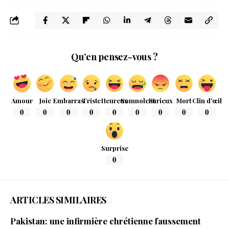
Qu’en pensez-vous ?
Amour
Joie
Embarras
Triste
Heureux
Somnolent
Furieux
Mort
Clin d'œil
0
0
0
0
0
0
0
0
0
Surprise
0
ARTICLES SIMILAIRES
Pakistan: une infirmière chrétienne faussement