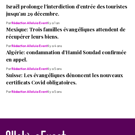
Israël prolonge l’interdiction d’entrée des touristes
jusqu’au 29 décembre.
Par
Rédaction Alleluia Event
il y a 1 an
Mexique: Trois familles évangéliques attendent de
récupérer leurs biens.
Par
Rédaction Alleluia Event
il y a 4 ans
Algérie: condamnation d’Hamid Soudad confirmée
en appel.
Par
Rédaction Alleluia Event
il y a 5 ans
Suisse: Les évangéliques dénoncent les nouveaux
certificats Covid obligatoires.
Par
Rédaction Alleluia Event
il y a 5 ans