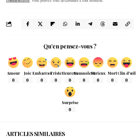
confidentialité
. Vous pouvez vous désabonner à tout moment.
Qu’en pensez-vous ?
Amour
Joie
Embarras
Triste
Heureux
Somnolent
Furieux
Mort
Clin d'œil
0
0
0
0
0
0
0
0
0
Surprise
0
ARTICLES SIMILAIRES