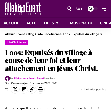
Aa
ACCUEIL
ACTU
LIFESTYLE
MUSIC’ACTU
CINE’
Alleluia Event
>
Blog
>
Info Chrétienne
>
Laos: Expulsés du village à cause de leur foi et leur attachement en Jésus Christ.
Info Chrétienne
Laos: Expulsés du village à
cause de leur foi et leur
attachement en Jésus Christ.
Par
Rédaction Alleluia Event
il y a 5 ans
Dernière mise à jour 8 décembre 2021 10h01
4 minutes pour lire
Au Laos, quelle que soit leur tribu, les chrétiens se heurtent à