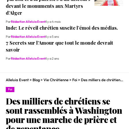
devant le monuments aux Martyrs
d’Alger
Par
Rédaction Alleluia Event
il y a 4 mois
Inde: Le réveil chrétien suscite l’émoi des médias.
Par
Rédaction Alleluia Event
il y a 5 ans
7 Secrets sur l’Amour que tout le monde devrait
savoir
Par
Rédaction Alleluia Event
il y a 2 ans
Alleluia Event
>
Blog
>
Vie Chrétienne
>
Foi
>
Des milliers de chrétiens se sont rassemblés à Washington pour une marche de prière et de repentance.
Foi
Des milliers de chrétiens se
sont rassemblés à Washington
pour une marche de prière et
de repentance.