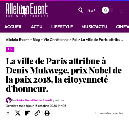
Aa
ACCUEIL
ACTU
LIFESTYLE
MUSIC’ACTU
CINE’
Alleluia Event
>
Blog
>
Vie Chrétienne
>
Foi
>
La ville de Paris attribue à Denis Mukwege, prix Nobel de la paix 2018, la citoyenneté d’honneur.
Foi
La ville de Paris attribue à
Denis Mukwege, prix Nobel de
la paix 2018, la citoyenneté
d’honneur.
Par
Rédaction Alleluia Event
il y a 6 ans
Dernière mise à jour 13 octobre 2020 14h03
1 minutes pour lire