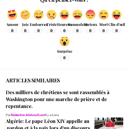
Amour
Joie
Embarras
Triste
Heureux
Somnolent
Furieux
Mort
Clin d'œil
0
0
0
0
0
0
0
0
0
Surprise
0
ARTICLES SIMILAIRES
Des milliers de chrétiens se sont rassemblés à
Washington pour une marche de prière et de
repentance.
Par
Rédaction Alleluia Event
il y a 6 ans
Algérie: Le pape Léon XIV appelle au
pardon et à la paix lors d’un discours