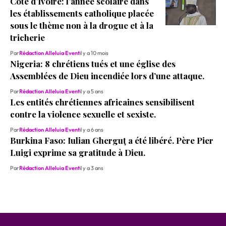
Côte d’Ivoire: l’année scolaire dans
les établissements catholique placée
sous le thème non à la drogue et à la
tricherie
Par
Rédaction Alleluia Event
il y a 10 mois
Nigeria: 8 chrétiens tués et une église des
Assemblées de Dieu incendiée lors d’une attaque.
Par
Rédaction Alleluia Event
il y a 5 ans
Les entités chrétiennes africaines sensibilisent
contre la violence sexuelle et sexiste.
Par
Rédaction Alleluia Event
il y a 6 ans
Burkina Faso: Iulian Gherguţ a été libéré. Père Pier
Luigi exprime sa gratitude à Dieu.
Par
Rédaction Alleluia Event
il y a 3 ans