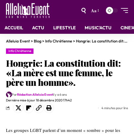
Aa
ACCUEIL
ACTU
LIFESTYLE
MUSIC’ACTU
CINE’
Alleluia Event
>
Blog
>
Info Chrétienne
>
Hongrie: La constitution dit: «La mère est une femme, le père un homme».
Info Chrétienne
Hongrie: La constitution dit:
«La mère est une femme, le
père un homme».
Par
Rédaction Alleluia Event
il y a 6 ans
Dernière mise à jour 18 décembre 2020 17h42
4 minutes pour lire
Les groupes LGBT parlent d’un moment « sombre » pour les