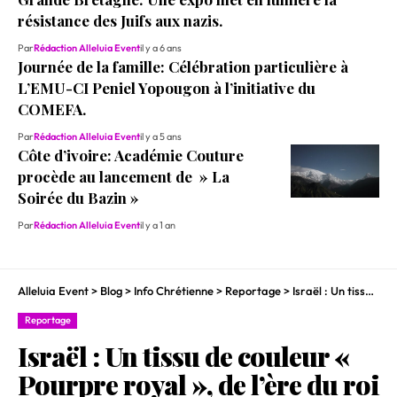
résistance des Juifs aux nazis.
Par
Rédaction Alleluia Event
il y a 6 ans
Journée de la famille: Célébration particulière à
L’EMU-CI Peniel Yopougon à l’initiative du
COMEFA.
Par
Rédaction Alleluia Event
il y a 5 ans
Côte d’ivoire: Académie Couture
procède au lancement de » La
Soirée du Bazin »
Par
Rédaction Alleluia Event
il y a 1 an
Alleluia Event
>
Blog
>
Info Chrétienne
>
Reportage
>
Israël : Un tissu de couleur « Pourpre royal », de l’ère du roi David, découvert.
Reportage
Israël : Un tissu de couleur «
Pourpre royal », de l’ère du roi