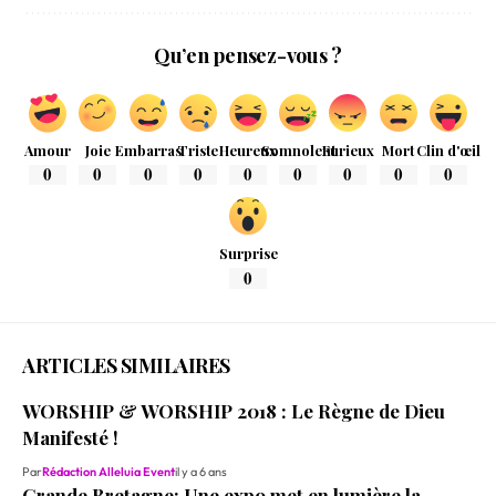
Qu’en pensez-vous ?
Amour
Joie
Embarras
Triste
Heureux
Somnolent
Furieux
Mort
Clin d'œil
0
0
0
0
0
0
0
0
0
Surprise
0
ARTICLES SIMILAIRES
WORSHIP & WORSHIP 2018 : Le Règne de Dieu
Manifesté !
Par
Rédaction Alleluia Event
il y a 6 ans
Grande Bretagne: Une expo met en lumière la