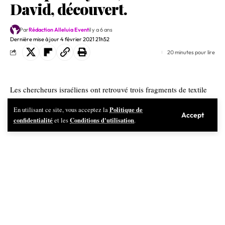
David, découvert.
Par
Rédaction Alleluia Event
il y a 6 ans
Dernière mise à jour 4 février 2021 21h52
20 minutes pour lire
Les chercheurs israéliens ont retrouvé trois fragments de textile
dans le sud d’Israël, colorés à l’aide de la teinture royale
Politique de
En utilisant ce site, vous acceptez la
« argaman » – ou pourpre – qui est décrite dans la Bible. Ces
Accept
confidentialité
Conditions d'utilisation
et les
.
morceaux de tissu auraient été fabriqués aux environs de l’an
mille avant l’ère commune, à l’époque du roi David. C’est la
trouvaille la plus ancienne en son genre dans la région et elle
apporte un poids tangible et particulier au récit biblique portant
sur le royaume des Edomites dans la région à cette période.
Teints avec le colorant le plus précieux du monde antique, ces
textiles ont été trouvés lors de fouilles entreprises dans la vallée
de Timna, aux abords d’Eilat, et ils offrent un nouvel aperçu