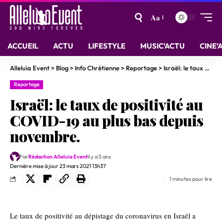
Aa
ACCUEIL
ACTU
LIFESTYLE
MUSIC’ACTU
CINE’
Alleluia Event
>
Blog
>
Info Chrétienne
>
Reportage
>
Israël: le taux de positivité au COVID-19 au plus bas depuis novembre.
Reportage
Israël: le taux de positivité au
COVID-19 au plus bas depuis
novembre.
Par
Rédaction Alleluia Event
il y a 5 ans
Dernière mise à jour 23 mars 2021 13h37
1 minutes pour lire
Le taux de positivité au dépistage du coronavirus en Israël a