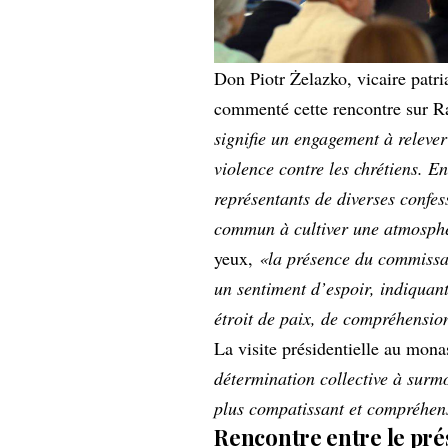
Don Piotr Żelazko, vicaire patri
commenté cette rencontre sur R
signifie un engagement à relever
violence contre les chrétiens. En
représentants de diverses confe
commun à cultiver une atmosphèr
yeux,
«la présence du commissai
un sentiment d’espoir, indiquant
étroit de paix, de compréhensio
La visite présidentielle au mona
détermination collective à surmo
plus compatissant et compréhens
Rencontre entre le prés