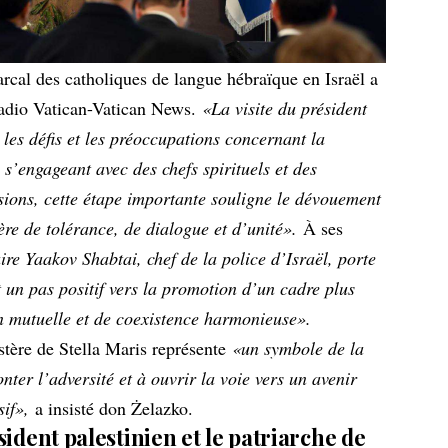
arcal des catholiques de langue hébraïque en Israël a
adio Vatican-Vatican News.
«La visite du président
 les défis et les préoccupations concernant la
 s’engageant avec des chefs spirituels et des
ssions, cette étape importante souligne le dévouement
e de tolérance, de dialogue et d’unité».
À ses
re Yaakov Shabtai, chef de la police d’Israël, porte
 un pas positif vers la promotion d’un cadre plus
n mutuelle et de coexistence harmonieuse».
stère de Stella Maris représente
«un symbole de la
nter l’adversité et à ouvrir la voie vers un avenir
if»,
a insisté don Żelazko.
ident palestinien et le patriarche de