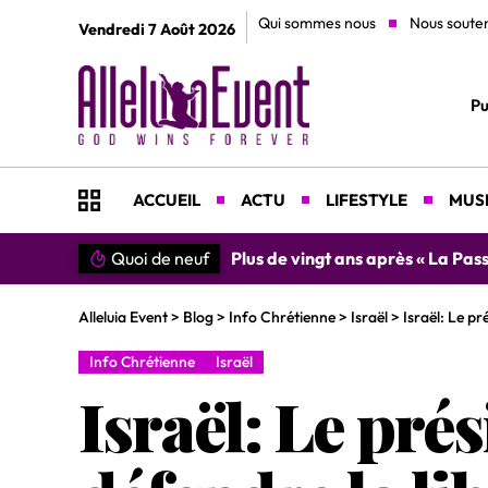
Qui sommes nous
Nous soute
Vendredi 7 Août 2026
Pu
ACCUEIL
ACTU
LIFESTYLE
MUSI
Quoi de neuf
»SIMPLEMENT MERCI » : Chantre L
Alleluia Event
>
Blog
>
Info Chrétienne
>
Israël
>
Israël: Le pr
Info Chrétienne
Israël
Israël: Le pré