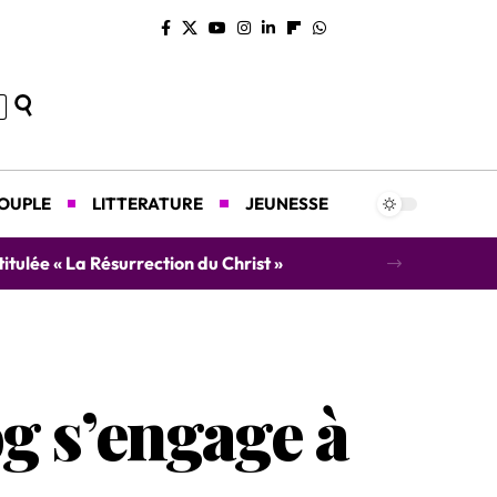
COUPLE
LITTERATURE
JEUNESSE
concert caritatif au profit des orphelins
og s’engage à