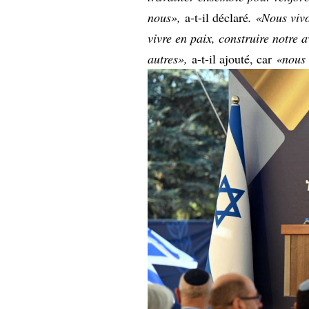
nous»,
a-t-il déclaré
. «Nous viv
vivre en paix, construire notre 
autres»,
a-t-il ajouté, car
«nous