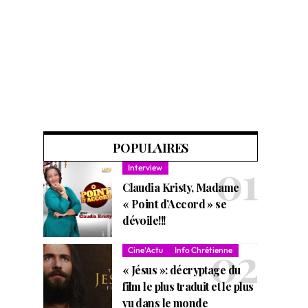
POPULAIRES
Interview
Claudia Kristy, Madame
« Point d’Accord » se
dévoile!!!
Cine'Actu
Info Chrétienne
« Jésus »: décryptage du
film le plus traduit et le plus
vu dans le monde