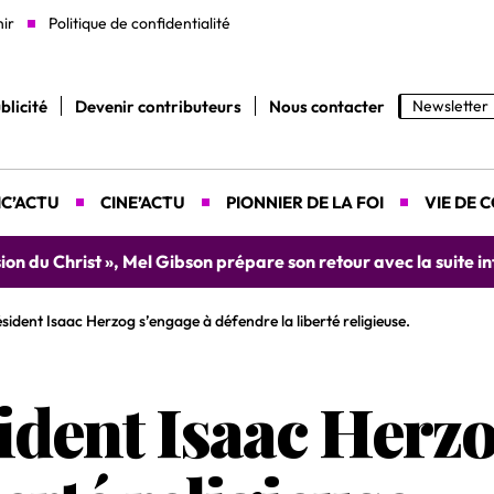
nir
Politique de confidentialité
blicité
Devenir contributeurs
Nous contacter
Newsletter
C’ACTU
CINE’ACTU
PIONNIER DE LA FOI
VIE DE 
yah donne rendez-vous le 9 août prochain à Abidjan pour un 
ésident Isaac Herzog s’engage à défendre la liberté religieuse.
sident Isaac Herz