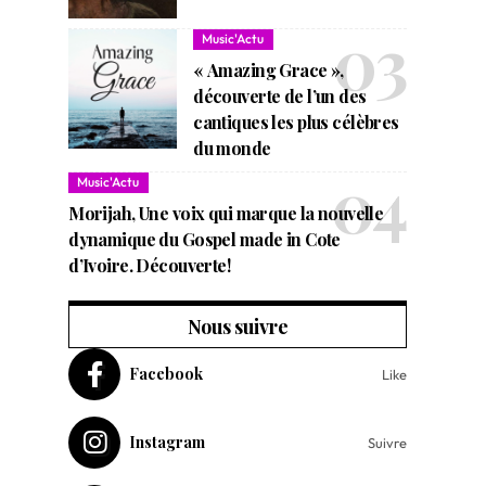
Music'Actu
« Amazing Grace »,
découverte de l’un des
cantiques les plus célèbres
du monde
Music'Actu
Morijah, Une voix qui marque la nouvelle
dynamique du Gospel made in Cote
d’Ivoire. Découverte!
Nous suivre
Facebook
Like
Instagram
Suivre