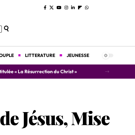
COUPLE
LITTERATURE
JEUNESSE
concert caritatif au profit des orphelins
de Jésus, Mise