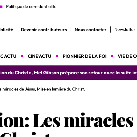
Politique de confidentialité
blicité
Devenir contributeurs
Nous contacter
Newsletter
C’ACTU
CINE’ACTU
PIONNIER DE LA FOI
VIE DE 
yah donne rendez-vous le 9 août prochain à Abidjan pour un 
s miracles de Jésus, Mise en lumière du Christ.
on: Les miracles 