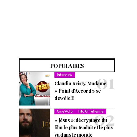
POPULAIRES
Interview
Claudia Kristy, Madame
« Point d’Accord » se
dévoile!!!
Cine'Actu
Info Chrétienne
« Jésus »: décryptage du
film le plus traduit et le plus
vu dans le monde