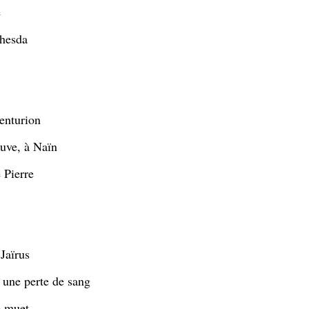
e
thesda
enturion
euve, à Naïn
 Pierre
 Jaïrus
une perte de sang
e muet