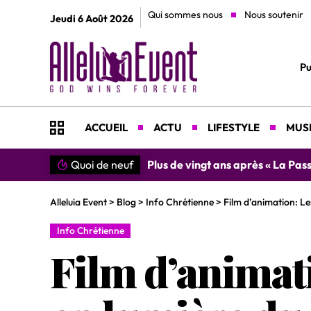
Qui sommes nous
Nous soutenir
Jeudi 6 Août 2026
Pu
ACCUEIL
ACTU
LIFESTYLE
MUSI
n du Christ »
Quoi de neuf
»SIMPLEMENT MERCI » : Chantre L
Alleluia Event
>
Blog
>
Info Chrétienne
>
Film d’animation: Le
Info Chrétienne
Film d’animati