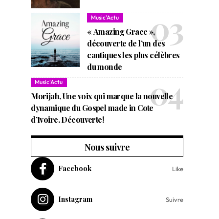
Music'Actu
« Amazing Grace »,
découverte de l’un des
cantiques les plus célèbres
du monde
Music'Actu
Morijah, Une voix qui marque la nouvelle
dynamique du Gospel made in Cote
d’Ivoire. Découverte!
Nous suivre
Facebook
Like
Instagram
Suivre