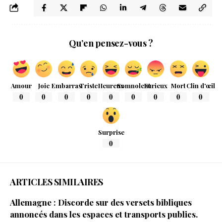
Qu’en pensez-vous ?
Amour
Joie
Embarras
Triste
Heureux
Somnolent
Furieux
Mort
Clin d'œil
0
0
0
0
0
0
0
0
0
Surprise
0
ARTICLES SIMILAIRES
Allemagne : Discorde sur des versets bibliques
annoncés dans les espaces et transports publics.