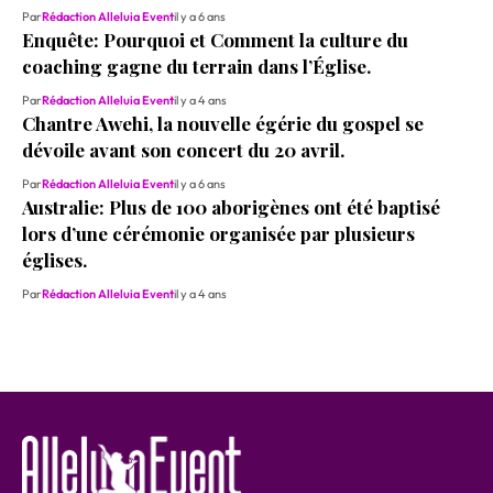
Par
Rédaction Alleluia Event
il y a 6 ans
Enquête: Pourquoi et Comment la culture du
coaching gagne du terrain dans l’Église.
Par
Rédaction Alleluia Event
il y a 4 ans
Chantre Awehi, la nouvelle égérie du gospel se
dévoile avant son concert du 20 avril.
Par
Rédaction Alleluia Event
il y a 6 ans
Australie: Plus de 100 aborigènes ont été baptisé
lors d’une cérémonie organisée par plusieurs
églises.
Par
Rédaction Alleluia Event
il y a 4 ans