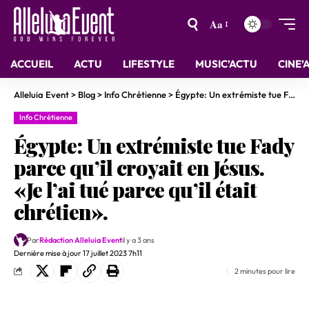
Aa
ACCUEIL
ACTU
LIFESTYLE
MUSIC’ACTU
CINE’
Alleluia Event
>
Blog
>
Info Chrétienne
>
Égypte: Un extrémiste tue Fady parce qu’il croyait en Jésus. «Je l’ai tué parce qu’il était chrétien».
Info Chrétienne
Égypte: Un extrémiste tue Fady
parce qu’il croyait en Jésus.
«Je l’ai tué parce qu’il était
chrétien».
Par
Rédaction Alleluia Event
il y a 3 ans
Dernière mise à jour 17 juillet 2023 7h11
2 minutes pour lire