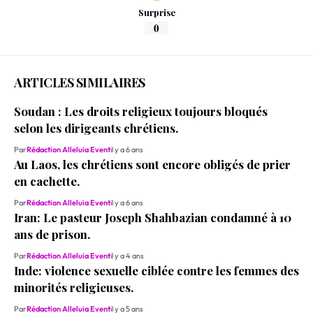
Surprise
0
ARTICLES SIMILAIRES
Soudan : Les droits religieux toujours bloqués
selon les dirigeants chrétiens.
Par
Rédaction Alleluia Event
il y a 6 ans
Au Laos, les chrétiens sont encore obligés de prier
en cachette.
Par
Rédaction Alleluia Event
il y a 6 ans
Iran: Le pasteur Joseph Shahbazian condamné à 10
ans de prison.
Par
Rédaction Alleluia Event
il y a 4 ans
Inde: violence sexuelle ciblée contre les femmes des
minorités religieuses.
Par
Rédaction Alleluia Event
il y a 5 ans