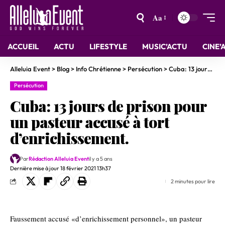
Aa
ACCUEIL
ACTU
LIFESTYLE
MUSIC’ACTU
CINE’
Alleluia Event
>
Blog
>
Info Chrétienne
>
Persécution
>
Cuba: 13 jours de prison pour un pasteur accusé à tort d’enrichissement.
Persécution
Cuba: 13 jours de prison pour
un pasteur accusé à tort
d’enrichissement.
Par
Rédaction Alleluia Event
il y a 5 ans
Dernière mise à jour 18 février 2021 13h37
2 minutes pour lire
Faussement accusé «d’enrichissement personnel», un pasteur