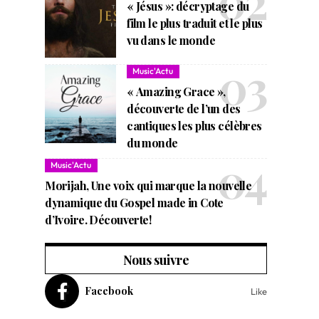
« Jésus »: décryptage du
film le plus traduit et le plus
vu dans le monde
Music'Actu
« Amazing Grace »,
découverte de l’un des
cantiques les plus célèbres
du monde
Music'Actu
Morijah, Une voix qui marque la nouvelle
dynamique du Gospel made in Cote
d’Ivoire. Découverte!
Nous suivre
Facebook
Like