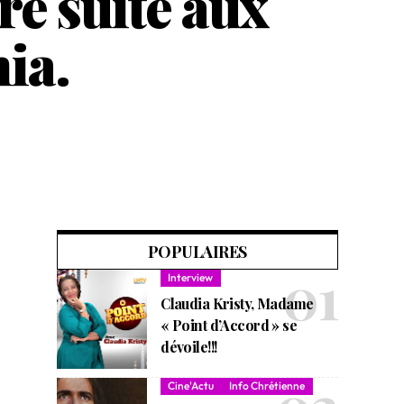
re suite aux
ia.
POPULAIRES
Interview
Claudia Kristy, Madame
« Point d’Accord » se
dévoile!!!
Cine'Actu
Info Chrétienne