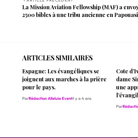
La Mission Aviation Fellowship (MAF) a envo
2500 bibles à une tribu ancienne en Papouasi
ARTICLES SIMILAIRES
Espagne: Les évangéliques se
Cote d’I
joignent aux marches à la prière
dame Si
pour le pays.
une appr
l’évangi
Par
Rédaction Alleluia Event
il y a 4 ans
Par
Rédactio