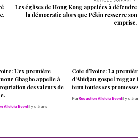
yé
Les églises de Hong Kong appelées à défendre
e.
la démocratie alors que Pékin resserre son
emprise.
voire: L’ex première
Cote d’Ivoire: La premièr
mone Gbagbo appelle à
d’Abidjan gospel reggae f
opriation des valeurs de
tenu toutes ses promesse
le.
Par
Rédaction Alleluia Event
il y a 5 a
n Alleluia Event
il y a 5 ans