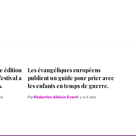
e édition
Les évangéliques européens
estival a
publient un guide pour prier avec
s.
les enfants en temps de guerre.
ns
Par
Rédaction Alleluia Event
il y a 4 ans