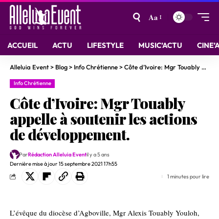
Aa
ACCUEIL
ACTU
LIFESTYLE
MUSIC’ACTU
CINE’
Alleluia Event
>
Blog
>
Info Chrétienne
>
Côte d’Ivoire: Mgr Touably appelle à soutenir les actions de développement.
Info Chrétienne
Côte d’Ivoire: Mgr Touably
appelle à soutenir les actions
de développement.
Par
Rédaction Alleluia Event
il y a 5 ans
Dernière mise à jour 15 septembre 2021 17h55
1 minutes pour lire
L’évêque du diocèse d’Agboville, Mgr Alexis Touably Youloh,