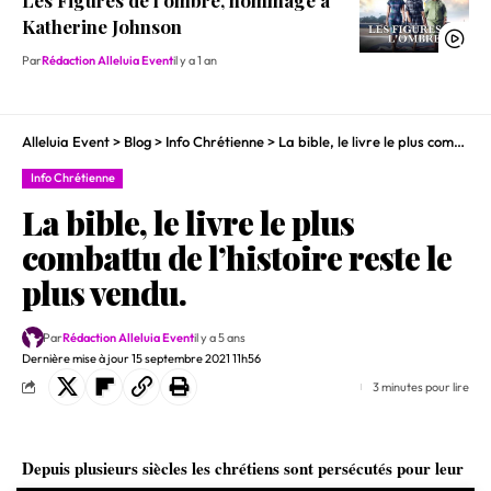
Les Figures de l’ombre, hommage à
Katherine Johnson
Par
Rédaction Alleluia Event
il y a 1 an
Alleluia Event
>
Blog
>
Info Chrétienne
>
La bible, le livre le plus combattu de l’histoire reste le plus vendu.
Info Chrétienne
La bible, le livre le plus
combattu de l’histoire reste le
plus vendu.
Par
Rédaction Alleluia Event
il y a 5 ans
Dernière mise à jour 15 septembre 2021 11h56
3 minutes pour lire
Depuis plusieurs siècles les chrétiens sont persécutés pour leur