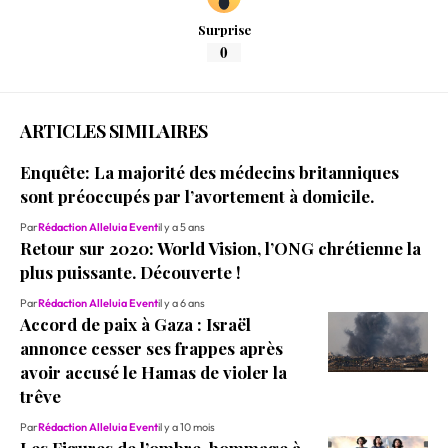
Surprise
0
ARTICLES SIMILAIRES
Enquête: La majorité des médecins britanniques
sont préoccupés par l’avortement à domicile.
Par
Rédaction Alleluia Event
il y a 5 ans
Retour sur 2020: World Vision, l’ONG chrétienne la
plus puissante. Découverte !
Par
Rédaction Alleluia Event
il y a 6 ans
Accord de paix à Gaza : Israël
annonce cesser ses frappes après
avoir accusé le Hamas de violer la
trêve
Par
Rédaction Alleluia Event
il y a 10 mois