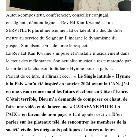
Auteur-compositeur, conférencier, conseiller conjugal,
enseignant, démonologue… Rev Ed Kan Kwamé est un
SERVITEUR pluridimensionnel. Et ce talent, il a décidé de le
mettre au service du Seigneur. Il incarne le dynamisme du
gospel. Son aisance vocale force le respect.
Le Rev Ed Kan Kwamé s’impose et s’installe musicalement dans
le cœur des mélomanes. Son actualité musicale reste marquée par
la sortie de la chanson intitulée « Hymne pour la paix ».
Le Single intitulé « Hymne
Parlant de ce titre, il affirmait ceci : «
à la Paix » m’a été inspiré en janvier 2024 avant la CAN. J’ai
eu une vision concernant les futurs élections en Côte-d’Ivoire.
C’était terrible, Dieu m’a demandé de composer ce chant, de
faire une vidéo et de lancer une « CARAVANE POUR LA
PAIX » en faveur de mon pays. »
: « D’en
Et d’ajouter ceci
parler sur les plateaux télé, de rencontrer les membres de la
société civile, les dirigeants politiques et autres acteurs
économiques importants ici pour poser les bases d’une élection