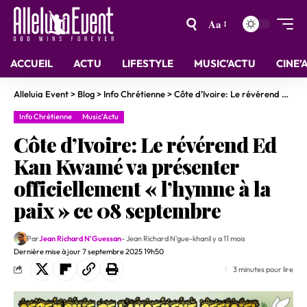
Aa
ACCUEIL
ACTU
LIFESTYLE
MUSIC’ACTU
CINE’
Alleluia Event
>
Blog
>
Info Chrétienne
>
Côte d’Ivoire: Le révérend Ed Kan Kwamé va présenter officiellement « l’hymne à la paix » ce 08 septembre
Info Chrétienne
Music'Actu
Côte d’Ivoire: Le révérend Ed
Kan Kwamé va présenter
officiellement « l’hymne à la
paix » ce 08 septembre
Par
Jean Richard N'Guessan
- Jean Richard N'gue-khan
il y a 11 mois
Dernière mise à jour 7 septembre 2025 19h50
3 minutes pour lire