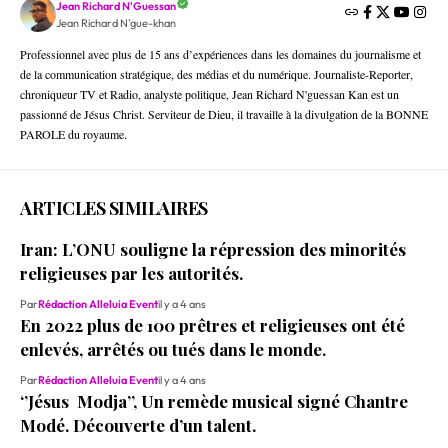
Jean Richard N'Guessan
Jean Richard N'gue-khan
Professionnel avec plus de 15 ans d’expériences dans les domaines du journalisme et
de la communication stratégique, des médias et du numérique. Journaliste-Reporter,
chroniqueur TV et Radio, analyste politique, Jean Richard N'guessan Kan est un
passionné de Jésus Christ. Serviteur de Dieu, il travaille à la divulgation de la BONNE
PAROLE du royaume.
ARTICLES SIMILAIRES
Iran: L’ONU souligne la répression des minorités
religieuses par les autorités.
Par
Rédaction Alleluia Event
il y a 4 ans
En 2022 plus de 100 prêtres et religieuses ont été
enlevés, arrêtés ou tués dans le monde.
Par
Rédaction Alleluia Event
il y a 4 ans
‘’Jésus Modja’’, Un remède musical signé Chantre
Modé. Découverte d’un talent.