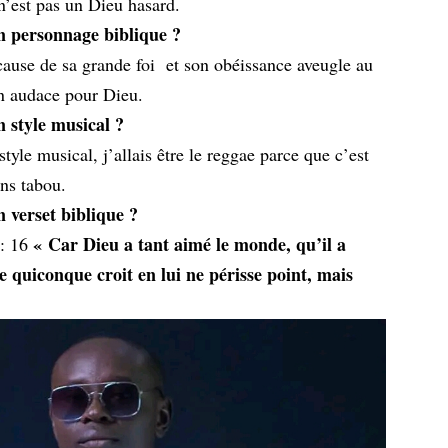
n’est pas un Dieu hasard.
 un personnage biblique ?
use de sa grande foi et son obéissance aveugle au
on audace pour Dieu.
un style musical ?
tyle musical, j’allais être le reggae parce que c’est
ans tabou.
n verset biblique ?
« Car Dieu a tant aimé le monde, qu’il a
 : 16
e quiconque croit en lui ne périsse point, mais