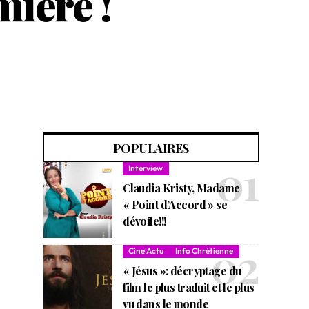
mière !
POPULAIRES
Interview
Claudia Kristy, Madame
« Point d’Accord » se
dévoile!!!
Cine'Actu
Info Chrétienne
« Jésus »: décryptage du
film le plus traduit et le plus
vu dans le monde