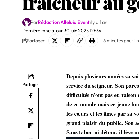
fraîcheur au g
Par
Rédaction Alleluia Event
il y a 1 an
Dernière mise à jour 30 juin 2025 12h34
6 minutes pour lir
Partager
Depuis plusieurs années sa voi
service du seigneur. Son parco
Partager
difficultés n’ont pas eu raison
de ce monde mais ce jeune h
les cœurs et les âmes par sa v
grand plaisir du public.
Son a
Sans tabou ni détour, il lève u