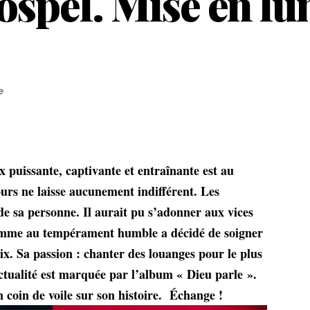
ospel. Mise en lu
e
x puissante, captivante et entraînante est au
urs ne laisse aucunement indifférent. Les
 de sa personne. Il aurait pu s’adonner aux vices
omme au tempérament humble a décidé de soigner
oix. Sa passion : chanter des louanges pour le plus
ctualité est marquée par l’album « Dieu parle ».
n coin de voile sur son histoire. Échange !