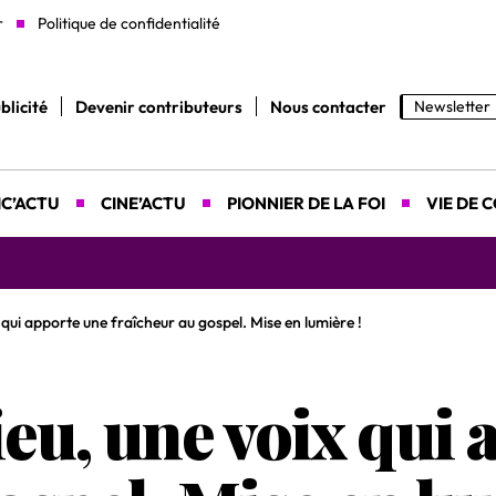
r
Politique de confidentialité
blicité
Devenir contributeurs
Nous contacter
Newsletter
C’ACTU
CINE’ACTU
PIONNIER DE LA FOI
VIE DE 
yah donne rendez-vous le 9 août prochain à Abidjan pour un 
qui apporte une fraîcheur au gospel. Mise en lumière !
eu, une voix qui 