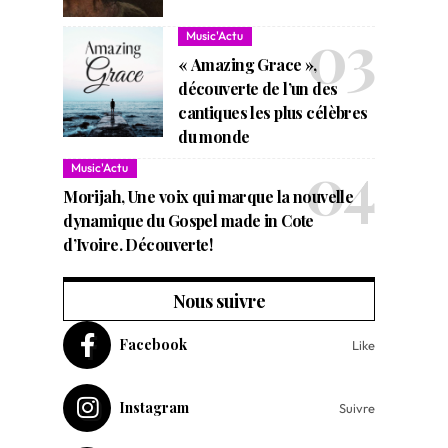
Music'Actu
« Amazing Grace »,
découverte de l’un des
cantiques les plus célèbres
du monde
Music'Actu
Morijah, Une voix qui marque la nouvelle
dynamique du Gospel made in Cote
d’Ivoire. Découverte!
Nous suivre
Facebook
Like
Instagram
Suivre