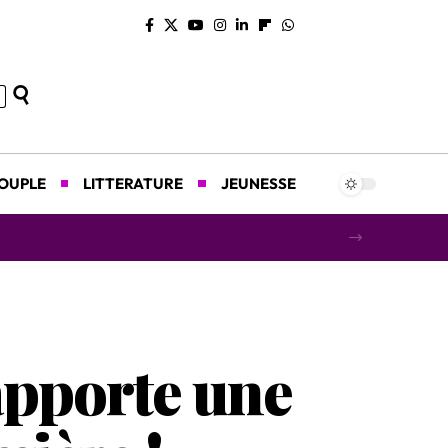
COUPLE
LITTERATURE
JEUNESSE
concert caritatif au profit des orphelins
apporte une