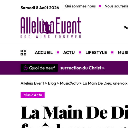
Qui sommes nous
Nous souteni
Samedi 8 Août 2026
Pu
ACCUEIL
ACTU
LIFESTYLE
MUSI
Quoi de neuf
»SIMPLEMENT MERCI » : Chantre L
Alleluia Event
>
Blog
>
Music'Actu
>
La Main De Dieu, une voix 
Music'Actu
La Main De Di