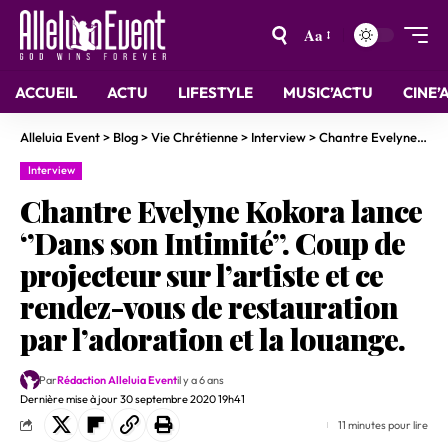
Aa
ACCUEIL
ACTU
LIFESTYLE
MUSIC’ACTU
CINE’
Alleluia Event
>
Blog
>
Vie Chrétienne
>
Interview
>
Chantre Evelyne Kokora lance ‘’Dans son Intimité’’. Coup de projecteur sur l’artiste et ce rendez-vous de restauration par l’adoration et la louange.
Interview
Chantre Evelyne Kokora lance
‘’Dans son Intimité’’. Coup de
projecteur sur l’artiste et ce
rendez-vous de restauration
par l’adoration et la louange.
Par
Rédaction Alleluia Event
il y a 6 ans
Dernière mise à jour 30 septembre 2020 19h41
11 minutes pour lire