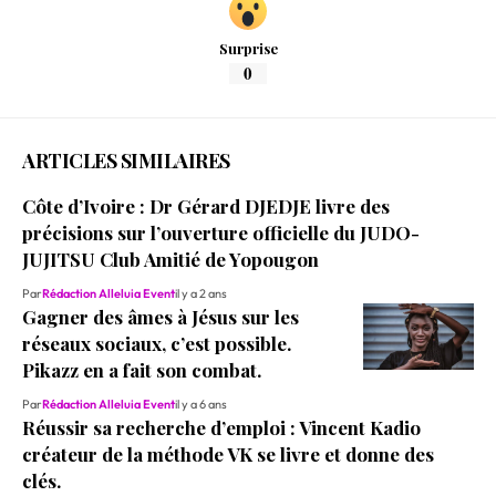
Surprise
0
ARTICLES SIMILAIRES
Côte d’Ivoire : Dr Gérard DJEDJE livre des
précisions sur l’ouverture officielle du JUDO-
JUJITSU Club Amitié de Yopougon
Par
Rédaction Alleluia Event
il y a 2 ans
Gagner des âmes à Jésus sur les
réseaux sociaux, c’est possible.
Pikazz en a fait son combat.
Par
Rédaction Alleluia Event
il y a 6 ans
Réussir sa recherche d’emploi : Vincent Kadio
créateur de la méthode VK se livre et donne des
clés.