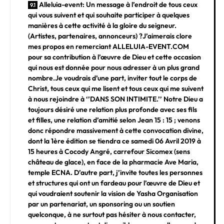
Alleluia-event: Un message à l’endroit de tous ceux
qui vous suivent et qui souhaite participer à quelques
manières à cette activité à la gloire du seigneur.
(Artistes, partenaires, annonceurs) ?J’aimerais clore
mes propos en remerciant ALLELUIA-EVENT.COM
pour sa contribution à l’œuvre de Dieu et cette occasion
qui nous est donnée pour nous adresser à un plus grand
nombre.Je voudrais d’une part, inviter tout le corps de
Christ, tous ceux qui me lisent et tous ceux qui me suivent
à nous rejoindre à ‘’DANS SON INTIMITE.’’ Notre Dieu a
toujours désiré une relation plus profonde avec ses fils
et filles, une relation d’amitié selon Jean 15 : 15 ; venons
donc répondre massivement à cette convocation divine,
dont la 1ère édition se tiendra ce samedi 06 Avril 2019 à
15 heures à Cocody Angré, carrefour Sicomex (sens
château de glace), en face de la pharmacie Ave Maria,
temple ECNA. D’autre part, j’invite toutes les personnes
et structures qui ont un fardeau pour l’œuvre de Dieu et
qui voudraient soutenir la vision de Yasha Organisation
par un partenariat, un sponsoring ou un soutien
quelconque, à ne surtout pas hésiter à nous contacter,