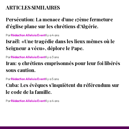
ARTICLES SIMILAIRES
Persécution: La menace d’une 17ème fermeture
d’église plane sur les chrétiens d’Algérie.
Par
Rédaction Alleluia Event
il y a 4 ans
Israël: «Une tragédie dans les lieux mêmes où le
Seigneur a vécu», déplore le Pape.
Par
Rédaction Alleluia Event
il y a 3 ans
Iran: 9 chrétiens emprisonnés pour leur foi libérés
sous caution.
Par
Rédaction Alleluia Event
il y a 5 ans
Cuba: Les évêques s’inquiètent du référendum sur
le code de la famille.
Par
Rédaction Alleluia Event
il y a 4 ans