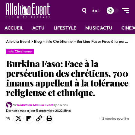
Aa
ACCUEIL
ACTU
LIFESTYLE
MUSIC’ACTU
CINE’
Alleluia Event
>
Blog
>
Info Chrétienne
>
Burkina Faso: Face à la persécution des chrétiens, 700 imams appellent à la tolérance religieuse et ethnique.
Info Chrétienne
Burkina Faso: Face à la
persécution des chrétiens, 700
imams appellent à la tolérance
religieuse et ethnique.
Par
Rédaction Alleluia Event
il y a 4 ans
Dernière mise à jour 5 septembre 2022 8h46
2 minutes pour lire