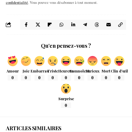
confidentialité
. Vous pouvez vous désabonner à tout moment.
Qu’en pensez-vous ?
Amour
Joie
Embarras
Triste
Heureux
Somnolent
Furieux
Mort
Clin d'œil
0
0
0
0
0
0
0
0
0
Surprise
0
ARTICLES SIMILAIRES