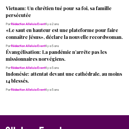
Vietnam: Un chrétien tué pour sa foi, sa famille
persécutée
Par
Rédaction Alleluia Event
il y a 2 ans
«Le saut en hauteur est une plateforme pour faire
connaître Jésus», déclare la nouvelle recordwoman.
Par
Rédaction Alleluia Event
il y a 5 ans
Évangélisation: La pandémie n’arrête pas les
missionnaires norvégiens.
Par
Rédaction Alleluia Event
il y a 5 ans
Indonésie: attentat devant une cathédrale, au moins
14 blessés.
Par
Rédaction Alleluia Event
il y a 5 ans