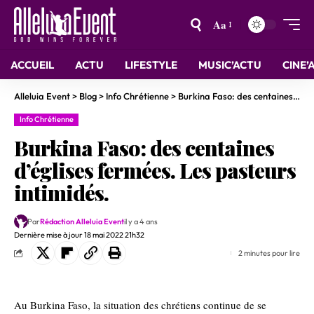
Aa
ACCUEIL
ACTU
LIFESTYLE
MUSIC’ACTU
CINE’
Alleluia Event
>
Blog
>
Info Chrétienne
>
Burkina Faso: des centaines d’églises fermées. Les pasteurs intimidés.
Info Chrétienne
Burkina Faso: des centaines
d’églises fermées. Les pasteurs
intimidés.
Par
Rédaction Alleluia Event
il y a 4 ans
Dernière mise à jour 18 mai 2022 21h32
2 minutes pour lire
Au Burkina Faso, la situation des chrétiens continue de se