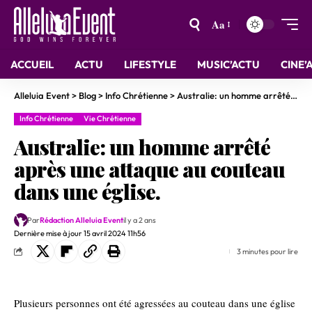
Aa
ACCUEIL
ACTU
LIFESTYLE
MUSIC’ACTU
CINE’
Alleluia Event
>
Blog
>
Info Chrétienne
>
Australie: un homme arrêté après une attaque au couteau dans une église.
Info Chrétienne
Vie Chrétienne
Australie: un homme arrêté
après une attaque au couteau
dans une église.
Par
Rédaction Alleluia Event
il y a 2 ans
Dernière mise à jour 15 avril 2024 11h56
3 minutes pour lire
Plusieurs personnes ont été agressées au couteau dans une église