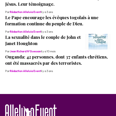
Jésus. Leur témoignage.
Par
Rédaction Alleluia Event
il y a 3 ans
Le Pape encourage les évêques togolais à une
formation continue du peuple de Dieu.
Par
Rédaction Alleluia Event
il y a 3 ans
La sexualité dans le couple de John et
Janet Houghton
Par
Jean Richard N'Guessan
il y a 10 mois
Ouganda: 42 personnes, dont 37 enfants chrétiens,
ont été massacrés par des terroristes.
Par
Rédaction Alleluia Event
il y a 3 ans